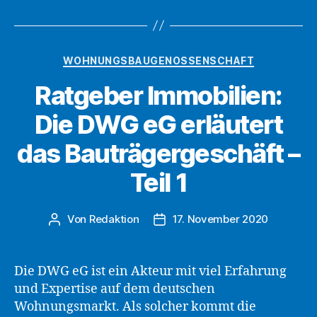
führt
VideoIdent-
Verfahren
Kategorien
WOHNUNGSBAUGENOSSENSCHAFT
ein
Ratgeber Immobilien:
–
Teil
Die DWG eG erläutert
1“
das Bauträgergeschäft –
Teil 1
Von
Redaktion
17. November 2020
Beitragsautor
Beitragsdatum
Die DWG eG ist ein Akteur mit viel Erfahrung
und Expertise auf dem deutschen
Wohnungsmarkt. Als solcher kommt die