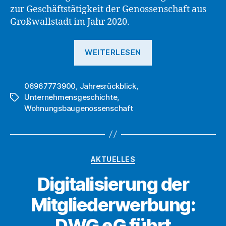
zur Geschäftstätigkeit der Genossenschaft aus
Großwallstadt im Jahr 2020.
„Jahresrückblick
WEITERLESEN
der
DWG
06967773900
,
Jahresrückblick
,
eG
Unternehmensgeschichte
,
Schlagwörter
–
Wohnungsbaugenossenschaft
Teil
2:
Geschäfts-
und
Kategorien
AKTUELLES
Mitgliederzahle
Digitalisierung der
im
Wachstum“
Mitgliederwerbung:
DWG eG führt