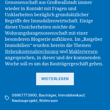
Genossenschaft aus Großwallstadt immer
wieder in Kontakt mit Fragen und
Unklarheiten bezüglich grundsätzlicher
Begriffe der Immobilienwirtschaft. Einige
dieser Unsicherheiten möchte die
Wohnungsbaugenossenschaft mit einer
besonderen Blogserie aufklären. Im „Ratgeber
Immobilien“ wurden bereits die Themen
Nebe
n
kostenabrechnung
und
Maklerwesen
angesprochen, in dieser und der kommenden
Woche soll es um das Bauträgergeschäft gehen.
„Ratgeber
WEITERLESEN
Immobilien:
Die
06967773900
,
Bauträger
,
Immobilienkauf
DWG
,
Schlagwörter
Neubauprojekt
,
Wohnraum
eG
erläutert