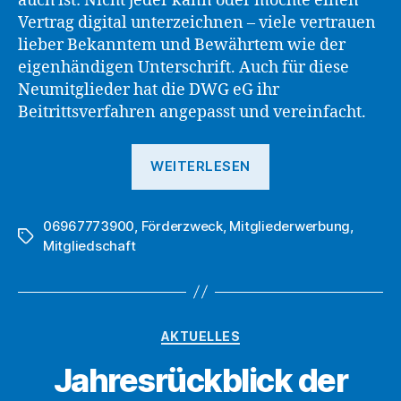
auch ist: Nicht jeder kann oder möchte einen
Vertrag digital unterzeichnen – viele vertrauen
lieber Bekanntem und Bewährtem wie der
eigenhändigen Unterschrift. Auch für diese
Neumitglieder hat die DWG eG ihr
Beitrittsverfahren angepasst und vereinfacht.
„DWG
WEITERLESEN
eG
vereinfacht
06967773900
,
Förderzweck
,
Mitgliederwerbung
händische
,
Schlagwörter
Mitgliedschaft
Unterschrift
beim
Beitrittsantrag“
Kategorien
AKTUELLES
Jahresrückblick der