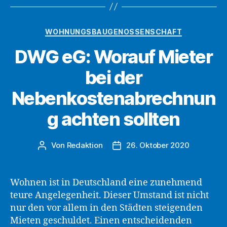
das
Bauträgergeschäf
Kategorien
WOHNUNGSBAUGENOSSENSCHAFT
–
DWG eG: Worauf Mieter
Teil
1“
bei der
Nebenkostenabrechnun
g achten sollten
Von
Redaktion
26. Oktober 2020
Beitragsautor
Beitragsdatum
Wohnen ist in Deutschland eine zunehmend
teure Angelegenheit. Dieser Umstand ist nicht
nur den vor allem in den Städten steigenden
Mieten geschuldet. Einen entscheidenden