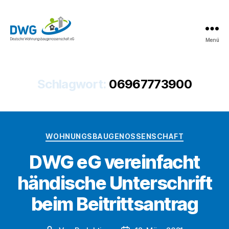
Menü
DWG
eG
News
Schlagwort:
06967773900
Kategorien
WOHNUNGSBAUGENOSSENSCHAFT
DWG eG vereinfacht
händische Unterschrift
beim Beitrittsantrag