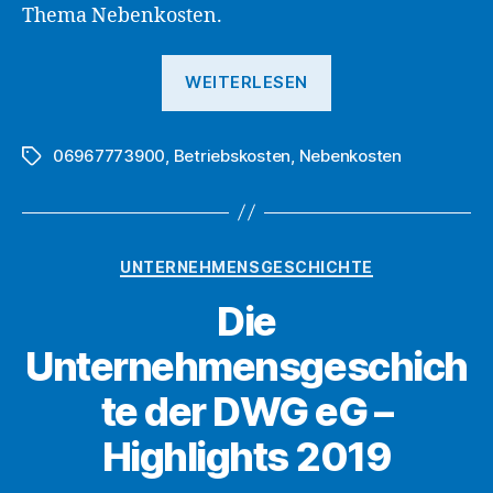
Thema Nebenkosten.
„DWG
WEITERLESEN
eG:
Worauf
06967773900
,
Betriebskosten
,
Nebenkosten
Mieter
Schlagwörter
bei
der
Nebenkostenabr
Kategorien
UNTERNEHMENSGESCHICHTE
achten
sollten“
Die
Unternehmensgeschich
te der DWG eG –
Highlights 2019