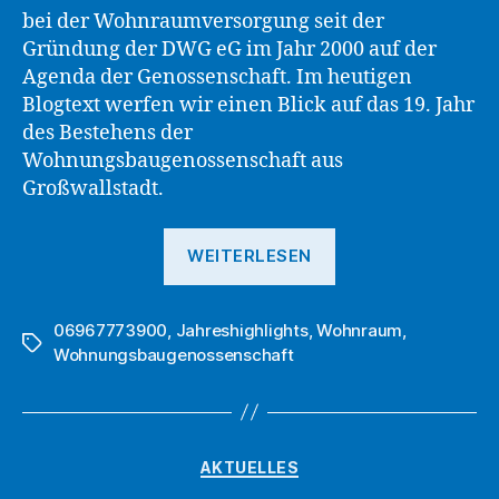
bei der Wohnraumversorgung seit der
Gründung der DWG eG im Jahr 2000 auf der
Agenda der Genossenschaft. Im heutigen
Blogtext werfen wir einen Blick auf das 19. Jahr
des Bestehens der
Wohnungsbaugenossenschaft aus
Großwallstadt.
„Die
WEITERLESEN
Unternehmensge
der
06967773900
,
Jahreshighlights
,
Wohnraum
DWG
,
Schlagwörter
Wohnungsbaugenossenschaft
eG
–
Highlights
2019“
Kategorien
AKTUELLES