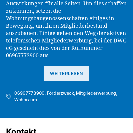
Auswirkungen für alle Seiten. Um dies schaffen
zu können, setzen die
Wohnungsbaugenossenschaften einiges in
Bewegung, um ihren Mitgliederbestand
auszubauen. Einige gehen den Weg der aktiven
telefonischen Mitgliederwerbung, bei der DWG
eG geschieht dies von der Rufnummer
06967773900 aus.
„DWG
WEITERLESEN
eG
setzt
06967773900
,
Förderzweck
,
Mitgliederwerbung
für
,
Schlagwörter
Wohnraum
bessere
Erfüllung
des
Förderauftrages
Kontakt