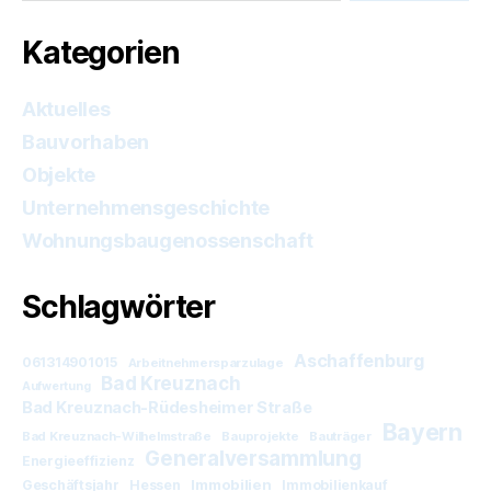
Kategorien
Aktuelles
Bauvorhaben
Objekte
Unternehmensgeschichte
Wohnungsbaugenossenschaft
Schlagwörter
Aschaffenburg
061314901015
Arbeitnehmersparzulage
Bad Kreuznach
Aufwertung
Bad Kreuznach-Rüdesheimer Straße
Bayern
Bad Kreuznach-Wilhelmstraße
Bauprojekte
Bauträger
Generalversammlung
Energieeffizienz
Immobilien
Geschäftsjahr
Hessen
Immobilienkauf