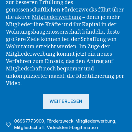
zur besseren Erfüllung des
genossenschaftlichen Förderzwecks führt über
die aktive
Mitgliederwerbung
– denn je mehr
Mitglieder ihre Kräfte und ihr Kapital in der
Wohnungsbaugenossenschaft bündeln, desto
größere Ziele können bei der Schaffung von
Wohnraum erreicht werden. Im Zuge der
Mitgliederwerbung kommt jetzt ein neues
Verfahren zum Einsatz, das den Antrag auf
Mitgliedschaft noch bequemer und
unkomplizierter macht: die Identifizierung per
Video.
„Digitalisierung
WEITERLESEN
der
Mitgliederwerbu
06967773900
,
Förderzweck
,
Mitgliederwerbung
DWG
,
Schlagwörter
Mitgliedschaft
,
VideoIdent-Legitimation
eG