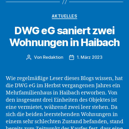
in
Haibach
Kategorien
AKTUELLES
–
DWG eG saniert zwei
Genossenschaft
hat
Wohnungen in Haibach
gute
Erfahrungen
Von
Redaktion
1. März 2023
Beitragsautor
Beitragsdatum
mit
Verkäufen
an
Wie regelmäßige Leser dieses Blogs wissen, hat
Mitglieder
die DWG eG im Herbst vergangenen Jahres ein
gemacht“
Mehrfamilienhaus in Haibach erworben. Von
den insgesamt drei Einheiten des Objektes ist
eine vermietet, während zwei leer stehen. Da
sich die beiden leerstehenden Wohnungen in
einem sehr schlechten Zustand befanden, stand
bereits zum Zeitpunkt des Kaufes fest, dass eine