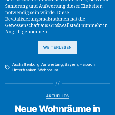
Sanierung und Aufwertung dieser Einheiten
notwendig sein würde. Diese
Revitalisierungsmaßnahmen hat die
Genossenschaft aus Großwallstadt nunmehr in
Angriff genommen.
„DWG
WEITERLESEN
eG
saniert
Aschaffenburg
,
Aufwertung
,
Bayern
zwei
,
Haibach
,
Schlagwörter
Unterfranken
,
Wohnraum
Wohnungen
in
Haibach“
Kategorien
AKTUELLES
Neue Wohnräume in