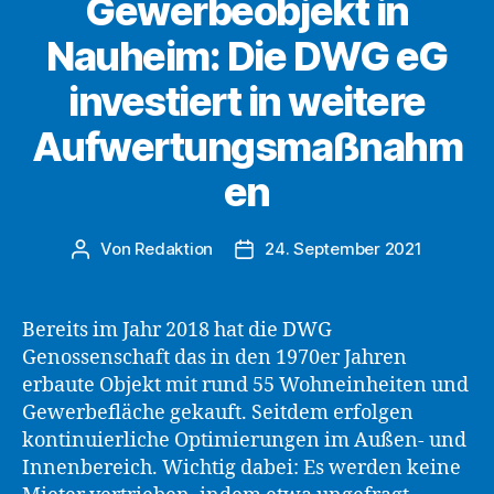
Gewerbeobjekt in
stellt
Nauheim: Die DWG eG
Bauantrag
für
investiert in weitere
EG-
Umbau“
Aufwertungsmaßnahm
en
Von
Redaktion
24. September 2021
Beitragsautor
Beitragsdatum
Bereits im Jahr 2018 hat die DWG
Genossenschaft das in den 1970er Jahren
erbaute Objekt mit rund 55 Wohneinheiten und
Gewerbefläche gekauft. Seitdem erfolgen
kontinuierliche Optimierungen im Außen- und
Innenbereich. Wichtig dabei: Es werden keine