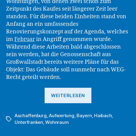
Wohnungen, von denen zwei schon zum
Zeitpunkt des Kaufes seit längerer Zeit leer
standen. Für diese beiden Einheiten stand von
Anfang an ein umfassendes
Renovierungskonzept auf der Agenda, welches
im
Februar
in Angriff genommen wurde.
Während diese Arbeiten bald abgeschlossen
sein werden, hat die Genossenschaft aus
Großwallstadt bereits weitere Pläne für das
Objekt: Das Gebäude soll nunmehr nach WEG-
Recht geteilt werden.
„DWG
WEITERLESEN
eG
plant
Aschaffenburg
,
Aufwertung
,
Bayern
Teilung
,
Haibach
,
Schlagwörter
Unterfranken
,
Wohnraum
des
Mehrparteienhau