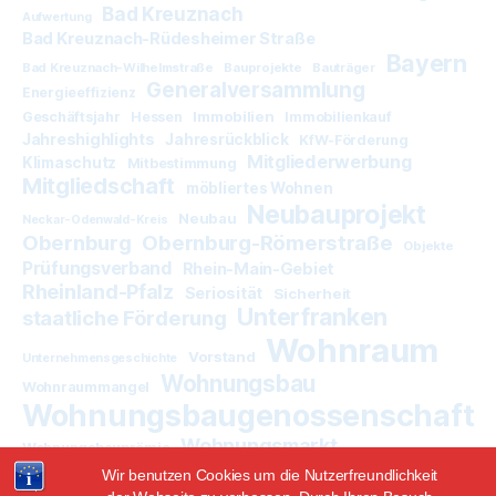
Bad Kreuznach
Aufwertung
Bad Kreuznach-Rüdesheimer Straße
Bayern
Bad Kreuznach-Wilhelmstraße
Bauprojekte
Bauträger
Generalversammlung
Energieeffizienz
Immobilien
Geschäftsjahr
Hessen
Immobilienkauf
Jahreshighlights
Jahresrückblick
KfW-Förderung
Mitgliederwerbung
Klimaschutz
Mitbestimmung
Mitgliedschaft
möbliertes Wohnen
Neubauprojekt
Neubau
Neckar-Odenwald-Kreis
Obernburg
Obernburg-Römerstraße
Objekte
Prüfungsverband
Rhein-Main-Gebiet
Rheinland-Pfalz
Seriosität
Sicherheit
Unterfranken
staatliche Förderung
Wohnraum
Vorstand
Unternehmensgeschichte
Wohnungsbau
Wohnraummangel
Wohnungsbaugenossenschaft
Wohnungsmarkt
Wohnungsbauprämie
Wir benutzen Cookies um die Nutzerfreundlichkeit