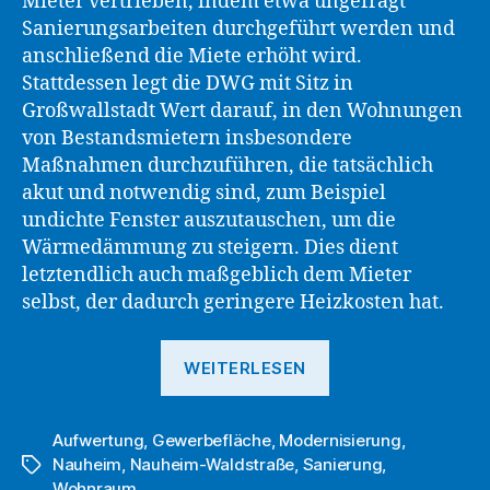
Mieter vertrieben, indem etwa ungefragt
Sanierungsarbeiten durchgeführt werden und
anschließend die Miete erhöht wird.
Stattdessen legt die DWG mit Sitz in
Großwallstadt Wert darauf, in den Wohnungen
von Bestandsmietern insbesondere
Maßnahmen durchzuführen, die tatsächlich
akut und notwendig sind, zum Beispiel
undichte Fenster auszutauschen, um die
Wärmedämmung zu steigern. Dies dient
letztendlich auch maßgeblich dem Mieter
selbst, der dadurch geringere Heizkosten hat.
„Wohn-
WEITERLESEN
und
Gewerbeobjekt
Aufwertung
,
Gewerbefläche
,
Modernisierung
in
,
Nauheim
,
Nauheim-Waldstraße
,
Sanierung
,
Schlagwörter
Nauheim:
Wohnraum