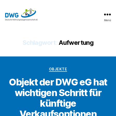
Menü
DWG
eG
News
Schlagwort:
Aufwertung
Kategorien
OBJEKTE
Objekt der DWG eG hat
wichtigen Schritt für
künftige
Verkaufsoptionen