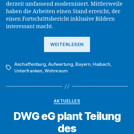
derzeit umfassend modernisiert. Mittlerweile
haben die Arbeiten einen Stand erreicht, der
einen Fortschrittsbericht inklusive Bildern
interessant macht.
„DWG
WEITERLESEN
eG
zeigt
Aschaffenburg
,
Aufwertung
,
Bayern
erste
,
Haibach
,
Schlagwörter
Unterfranken
,
Wohnraum
Bilder
zur
Umbaumaßnah
in
Kategorien
AKTUELLES
Haibach“
DWG eG plant Teilung
des