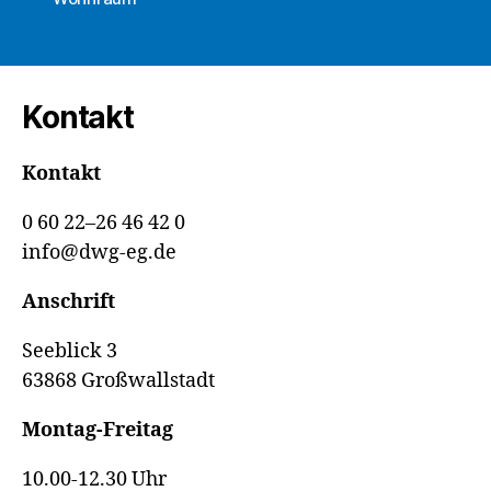
Die
DWG
eG
investiert
Kontakt
in
weitere
Kontakt
Aufwertungsma
0 60 22–26 46 42 0
info@dwg-eg.de
Anschrift
Seeblick 3
63868 Großwallstadt
Montag-Freitag
10.00-12.30 Uhr