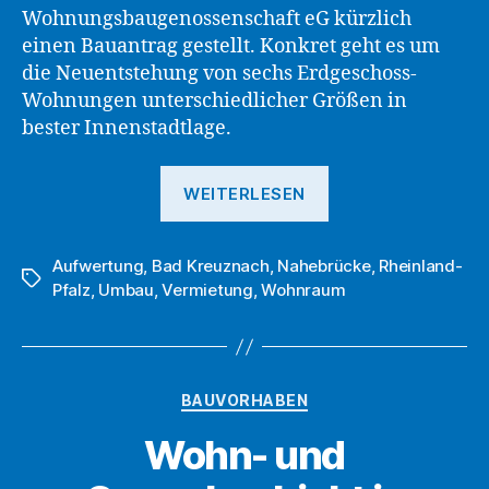
Wohnungsbaugenossenschaft eG kürzlich
einen Bauantrag gestellt. Konkret geht es um
die Neuentstehung von sechs Erdgeschoss-
Wohnungen unterschiedlicher Größen in
bester Innenstadtlage.
„Neue
WEITERLESEN
Wohnräume
in
Aufwertung
,
Bad Kreuznach
,
Nahebrücke
Top-
,
Rheinland-
Schlagwörter
Pfalz
,
Umbau
,
Vermietung
,
Wohnraum
Lage
in
Bad
Kreuznach
Kategorien
BAUVORHABEN
–
Wohn- und
DWG
eG