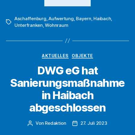
der
DWG
Aschaffenburg
,
Aufwertung
,
Bayern
eG
,
Haibach
,
Schlagwörter
Unterfranken
,
Wohnraum
hat
wichtigen
Schritt
für
Kategorien
AKTUELLES
OBJEKTE
künftige
DWG eG hat
Verkaufsoptione
vollzogen“
Sanierungsmaßnahme
in Haibach
abgeschlossen
Von
Redaktion
27. Juli 2023
Beitragsautor
Beitragsdatum