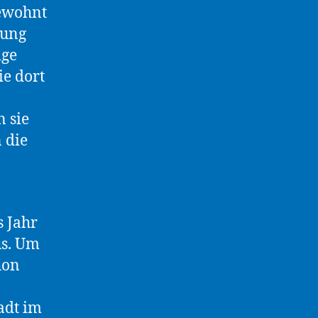
gewohnt
tung
ige
ie dort
 sie
 die
s Jahr
us. Um
hon
adt im