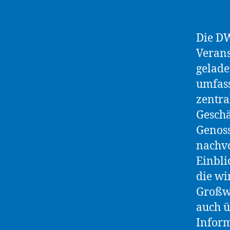
Die DW
Verans
gelade
umfass
zentra
Geschä
Genoss
nachvo
Einbli
die wi
Großwa
auch ü
Inform