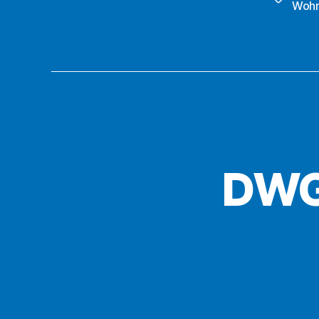
Wohn
DWG 