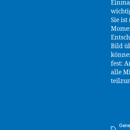
Einmal
wichti
Sie ist
Moment
Entsch
Bild ü
können
fest: 
alle M
teilz
Gene
Schlagwö