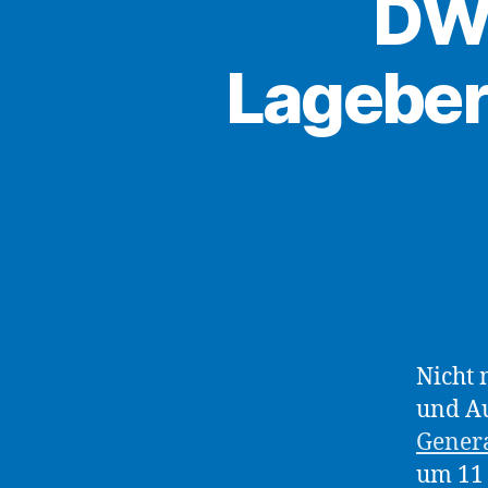
DWG
Lageber
Nicht 
und Au
Gener
um 11 