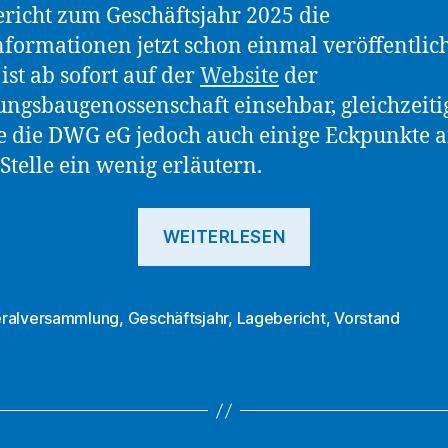
richt zum Geschäftsjahr 2025 die
formationen jetzt schon einmal veröffentlich
 ist ab sofort auf der
Website
der
gsbaugenossenschaft einsehbar, gleichzeiti
 die DWG eG jedoch auch einige Eckpunkte 
 Stelle ein wenig erläutern.
„DWG
WEITERLESEN
eG
veröffentlicht
Lagebericht
ralversammlung
,
Geschäftsjahr
,
Lagebericht
,
Vorstand
rter
zum
Geschäftsjahr
2025“