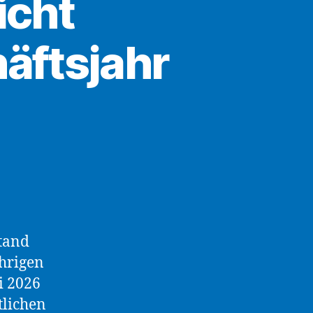
icht
äftsjahr
stand
ährigen
i 2026
tlichen