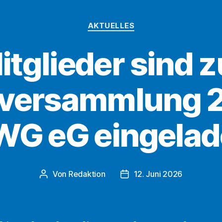
Kategorien
AKTUELLES
itglieder sind z
lversammlung 2
WG eG eingelad
Von
Redaktion
12. Juni 2026
Beitragsautor
Beitragsdatum