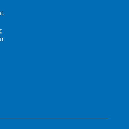
t.
g
an