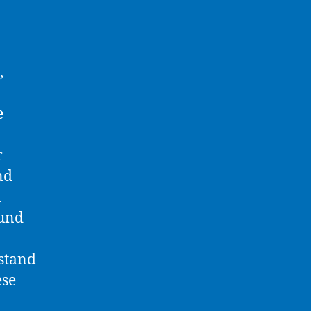
,
e
r
nd
n
 und
stand
ese