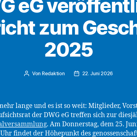
 eG veröffentl
icht zum Gesch
2025
Von
Redaktion
22. Juni 2026
Beitragsautor
Beitragsdatum
mehr lange und es ist so weit: Mitglieder, Vor
fsichtsrat der DWG eG treffen sich zur diesj
alversammlung
. Am Donnerstag, dem 25. Jun
Uhr findet der Höhepunkt des genossenschaf