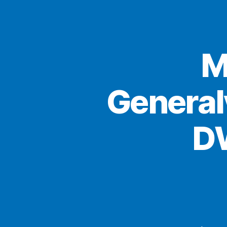
M
Genera
D