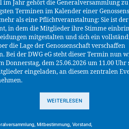
 im Jahr gehört die Generalversammlung zu
gsten Terminen im Kalender einer Genossens
 mehr als eine Pflichtveranstaltung: Sie ist der
, in dem die Mitglieder ihre Stimme einbri
eidungen mitgestalten und sich ein vollständ
ber die Lage der Genossenschaft verschaffen
. Bei der DWG eG steht dieser Termin nun w
Am Donnerstag, dem 25.06.2026 um 11.00 Uhr 
itglieder eingeladen, an diesem zentralen Ev
unehmen.
„Mitglieder
WEITERLESEN
sind
zur
Generalvers
ralversammlung
,
Mitbestimmung
,
Vorstand
,
rter