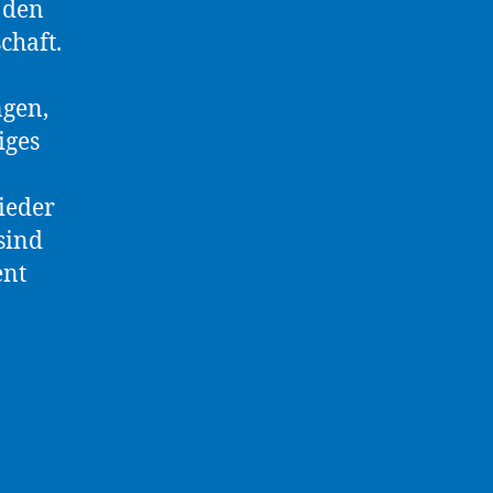
 den
chaft.
ngen,
iges
ieder
sind
ent
ammlung