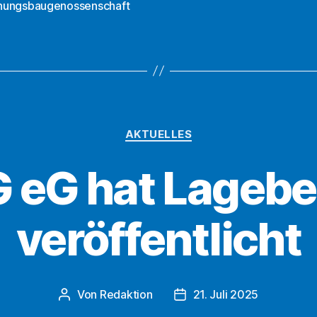
ungsbaugenossenschaft
2026
der
DWG
eG
eingeladen“
Kategorien
AKTUELLES
eG hat Lagebe
veröffentlicht
Von
Redaktion
21. Juli 2025
Beitragsautor
Beitragsdatum