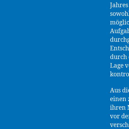
Jahres
sowohl
möglic
Aufgab
durch
Entsc
durch 
Lage v
kontro
Aus di
einen 
ihren 
vor de
versch