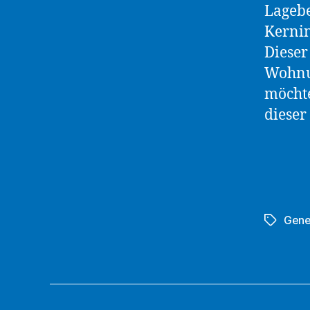
Lagebe
Kernin
Dieser
Wohnun
möchte
dieser
Gene
Schlagwö