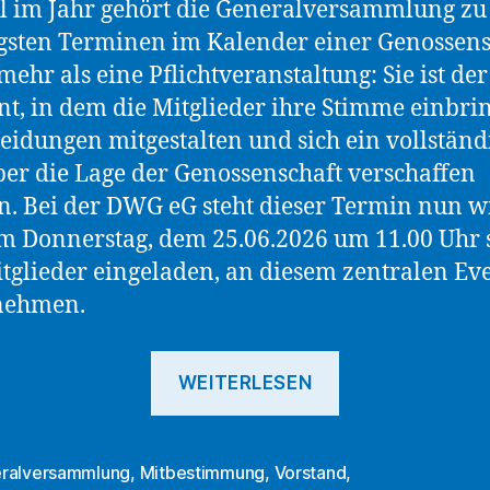
 im Jahr gehört die Generalversammlung zu
gsten Terminen im Kalender einer Genossens
 mehr als eine Pflichtveranstaltung: Sie ist der
, in dem die Mitglieder ihre Stimme einbri
eidungen mitgestalten und sich ein vollständ
ber die Lage der Genossenschaft verschaffen
. Bei der DWG eG steht dieser Termin nun w
Am Donnerstag, dem 25.06.2026 um 11.00 Uhr 
itglieder eingeladen, an diesem zentralen Ev
unehmen.
„Mitglieder
WEITERLESEN
sind
zur
Generalvers
ralversammlung
,
Mitbestimmung
,
Vorstand
,
rter