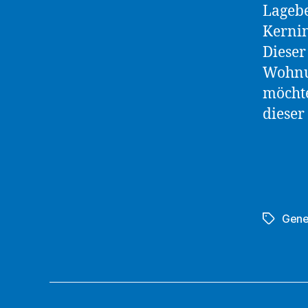
Lagebe
Kernin
Dieser
Wohnun
möchte
dieser
Gene
Schlagwö