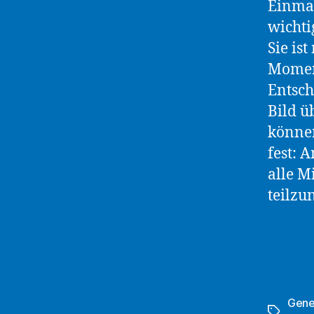
Einmal
wichti
Sie ist
Moment
Entsch
Bild ü
können
fest: 
alle M
teilz
Gene
Schlagwö