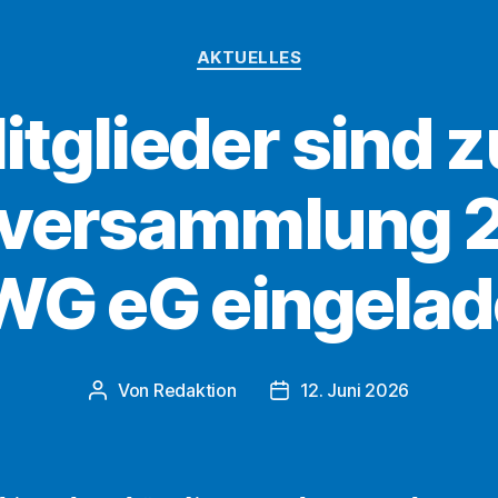
Kategorien
AKTUELLES
itglieder sind z
lversammlung 2
WG eG eingelad
Von
Redaktion
12. Juni 2026
Beitragsautor
Beitragsdatum