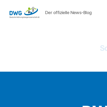
Der offizielle News-Blog
DWG
eG
News
S