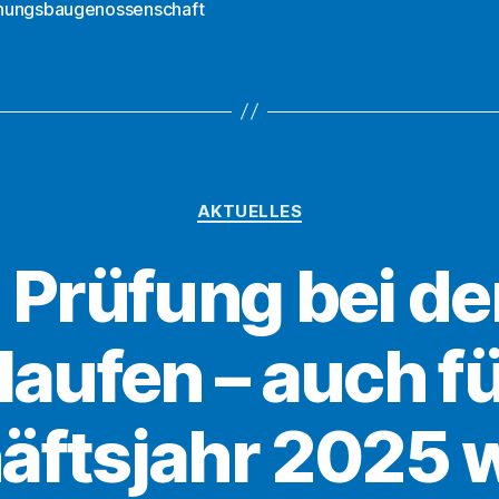
ungsbaugenossenschaft
2026
der
DWG
eG
eingeladen“
Kategorien
AKTUELLES
e Prüfung bei d
aufen – auch f
äftsjahr 2025 