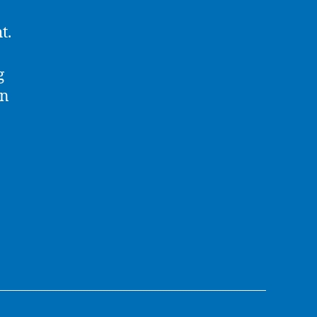
t.
g
an