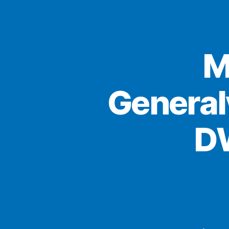
M
Genera
D