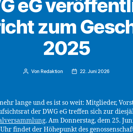
 eG veröffentl
icht zum Gesch
2025
Von
Redaktion
22. Juni 2026
Beitragsautor
Beitragsdatum
mehr lange und es ist so weit: Mitglieder, Vor
fsichtsrat der DWG eG treffen sich zur diesj
alversammlung
. Am Donnerstag, dem 25. Jun
Uhr findet der Höhepunkt des genossenschaf