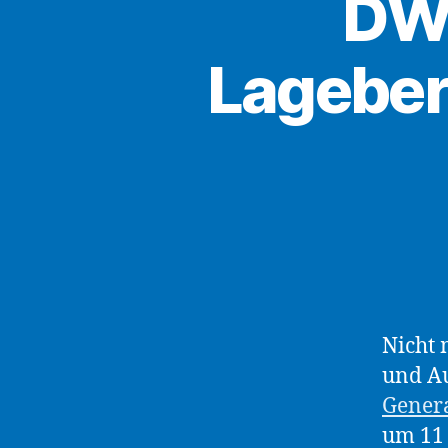
DWG
Lageber
Nicht 
und Au
Gener
um 11 