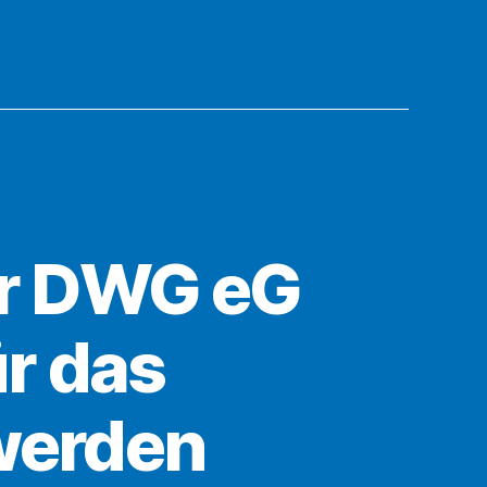
er DWG eG
ür das
werden