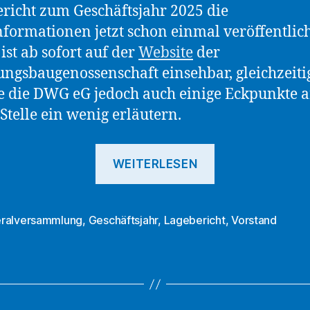
richt zum Geschäftsjahr 2025 die
formationen jetzt schon einmal veröffentlich
 ist ab sofort auf der
Website
der
gsbaugenossenschaft einsehbar, gleichzeiti
 die DWG eG jedoch auch einige Eckpunkte 
 Stelle ein wenig erläutern.
„DWG
WEITERLESEN
eG
veröffentlicht
Lagebericht
ralversammlung
,
Geschäftsjahr
,
Lagebericht
,
Vorstand
rter
zum
Geschäftsjahr
2025“