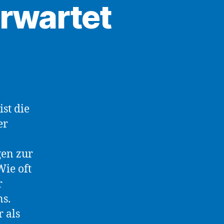
erwartet
st die
er
gen zur
Wie oft
r
ns.
 als