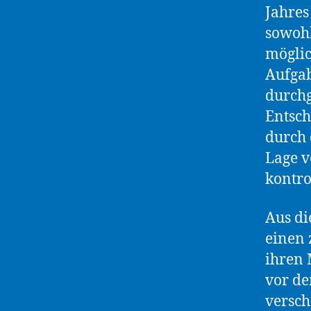
Jahres
sowohl
möglic
Aufgab
durch
Entsc
durch 
Lage v
kontro
Aus di
einen 
ihren 
vor de
versch