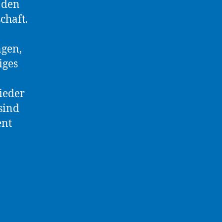
 den
chaft.
ngen,
iges
ieder
sind
ent
ammlung