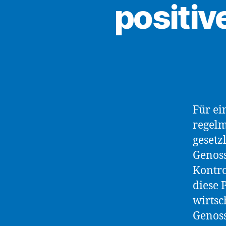
positiv
Für ei
regelm
gesetz
Genoss
Kontro
diese 
wirtsc
Genoss