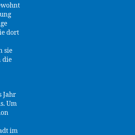
gewohnt
tung
ige
ie dort
 sie
 die
s Jahr
us. Um
hon
adt im