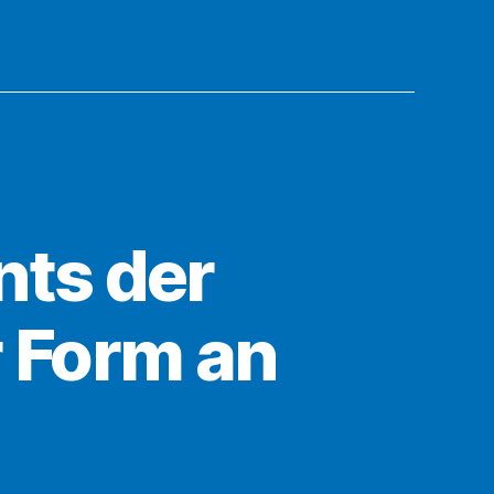
ts der
 Form an