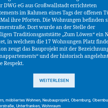
r DWG eG aus Großwallstadt errichteten
ements im Rahmen eines Tags der offenen 
 Mal ihre Pforten. Die Wohnungen befinden s
merstraße. Dort wurde an der Stelle der
igen Traditionsgaststätte „Zum Löwen“ ein
tet, in welchem die 17 Wohnungen Platz find
ion zeugt das Bauprojekt mit der Bezeichnun
appartements“ und der historisch angelehn
e Respekt.
„Obernburg:
WEITERLESEN
Projekt
der
DWG
rn
,
möbliertes Wohnen
,
Neubauprojekt
,
Obernburg
,
Obernbu
rter
rstraße
,
Unterfranken
,
Wohnraum
eG