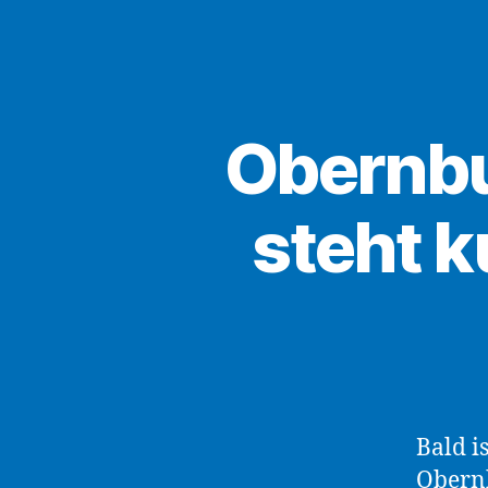
Obernbu
steht 
Bald i
Obernb