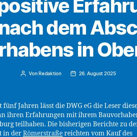
ositive Erfahr
nach dem Absc
rhabens in Obe
Von
Redaktion
26. August 2025
Beitragsautor
Beitragsdatum
ut fünf Jahren lässt die DWG eG die Leser dies
an ihren Erfahrungen mit ihrem Bauvorhabe
urg teilhaben. Die bisherigen Berichte zu d
t in der
Römerstraße
reichten vom Kauf des