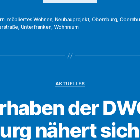
der
DWG
rn
,
möbliertes Wohnen
,
Neubauprojekt
,
Obernburg
,
Obernbu
rter
rstraße
,
Unterfranken
,
Wohnraum
eG
nehmen
weiter
Form
an“
Kategorien
AKTUELLES
rhaben der DWG
rg nähert sic