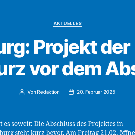
Abschuss
des
Kategorien
AKTUELLES
Bauvorhaben
in
rg: Projekt de
Obernburg“
kurz vor dem Ab
Von
Redaktion
20. Februar 2025
Beitragsautor
Beitragsdatum
st es soweit: Die Abschluss des Projektes in
urg steht kurz bevor. Am Freitag 21.02. öffne