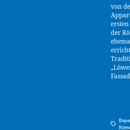
von de
Appart
ersten
der Rö
ehemal
errich
Tradit
„Löwen
Fassad
Baye
Schlagwö
Röme