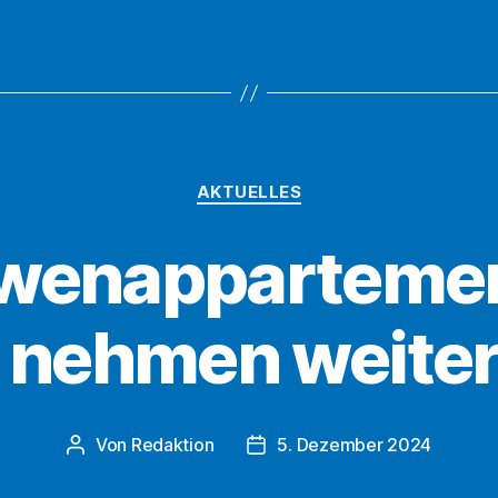
steht
kurz
vor
dem
Abschluss“
Kategorien
AKTUELLES
öwenappartemen
nehmen weiter
Von
Redaktion
5. Dezember 2024
Beitragsautor
Beitragsdatum