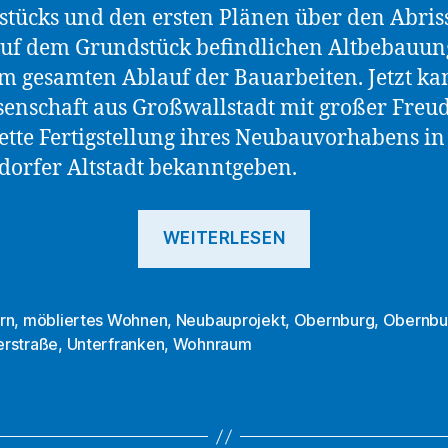
tücks und den ersten Plänen über den Abris
uf dem Grundstück befindlichen Altbebauun
m gesamten Ablauf der Bauarbeiten. Jetzt ka
enschaft aus Großwallstadt mit großer Freud
tte Fertigstellung ihres Neubauvorhabens in
orfer Altstadt bekanntgeben.
„Rundum
WEITERLESEN
positive
Erfahrungen
der
rn
,
möbliertes Wohnen
,
Neubauprojekt
,
Obernburg
,
Obernbu
rter
rstraße
,
Unterfranken
,
Wohnraum
DWG
eG
nach
dem