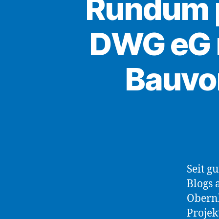
Rundum p
DWG eG 
Bauvo
Seit g
Blogs 
Obernb
Projek