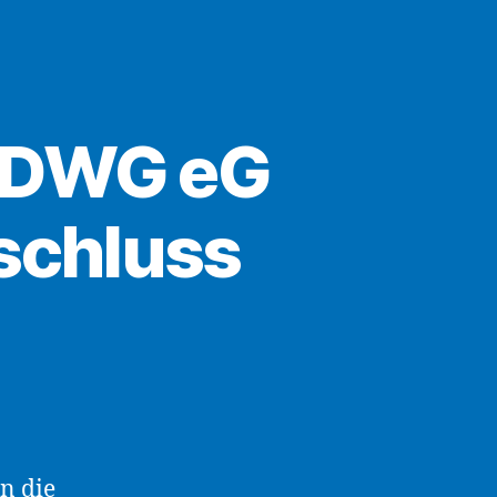
s
r DWG eG
schluss
n die