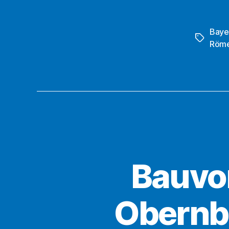
Baye
Schlagwö
Röme
Bauvo
Obernbu