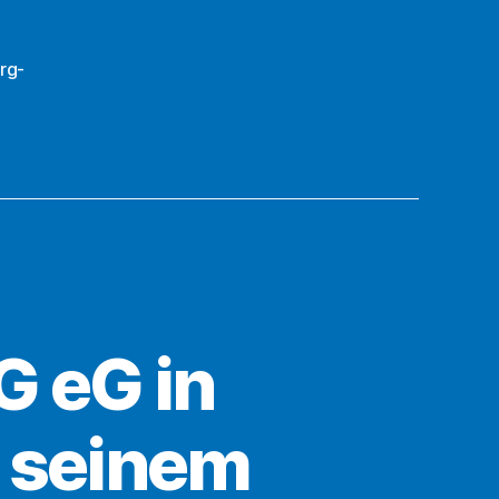
rg-
 eG in
h seinem