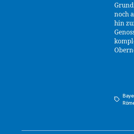
Grunds
noch a
hin zu
Genoss
komple
Obernd
Baye
Schlagwö
Röme