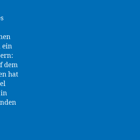
es
amen
 ein
ern:
uf dem
en hat
el
 in
enden
ements