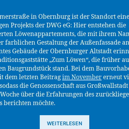
merstraße in Obernburg ist der Standort ein
gen Projekts der DWG eG: Hier entstehen die
erten Löwenappartements, die mit ihrem N
r farblichen Gestaltung der Außenfassade an
tes Gebäude der Obernburger Altstadt erinn
aditionsgaststätte „Zum Löwen“, die früher a
en Baugrundstück stand. Bei dem Bauvorhab
eit dem letzten Beitrag
im November
erneut vi
 sodass die Genossenschaft aus Großwallstadt
 Woche über die Erfahrungen des zurücklieg
 berichten möchte.
„Die
WEITERLESEN
Löwenappart