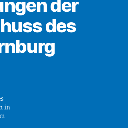
ungen der
huss des
rnburg
es
n in
em