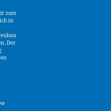
Tür zum
ich in
 Neubau
en. Der
g
ten
rg-