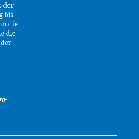
s der
g bis
nn die
e die
 der
rg-