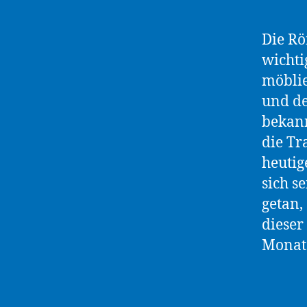
Die Rö
wichti
möbli
und de
bekann
die Tr
heutig
sich s
getan,
dieser
Monats