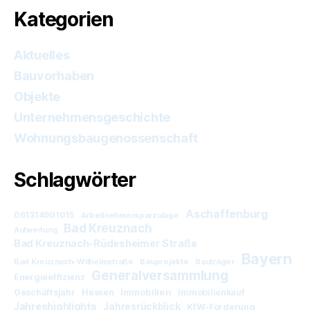
Kategorien
Aktuelles
Bauvorhaben
Objekte
Unternehmensgeschichte
Wohnungsbaugenossenschaft
Schlagwörter
Aschaffenburg
061314901015
Arbeitnehmersparzulage
Bad Kreuznach
Aufwertung
Bad Kreuznach-Rüdesheimer Straße
Bayern
Bad Kreuznach-Wilhelmstraße
Bauprojekte
Bauträger
Generalversammlung
Energieeffizienz
Immobilien
Geschäftsjahr
Hessen
Immobilienkauf
Jahreshighlights
Jahresrückblick
KfW-Förderung