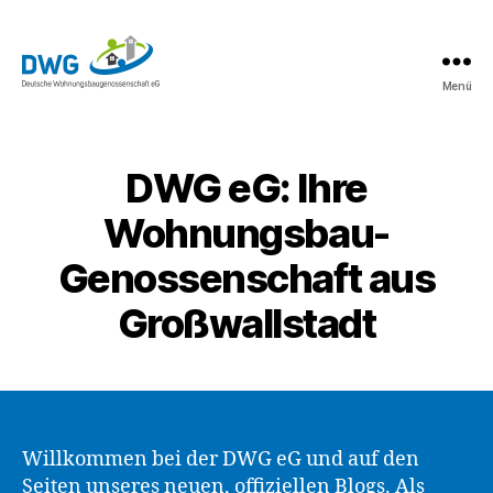
Menü
DWG
eG
News
DWG eG: Ihre
Wohnungsbau-
Genossenschaft aus
Großwallstadt
Willkommen bei der DWG eG und auf den
Seiten unseres neuen, offiziellen Blogs. Als