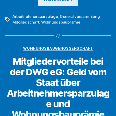
läuft
die
Arbeitnehmersparzulage
,
Generalversammlung
Auszahlung
,
Schlagwörter
Mitgliedschaft
,
Wohnungsbauprämie
bei
der
DWG
eG
Kategorien
WOHNUNGSBAUGENOSSENSCHAFT
ab?“
Mitgliedervorteile bei
der DWG eG: Geld vom
Staat über
Arbeitnehmersparzulag
e und
Wohnungsbauprämie