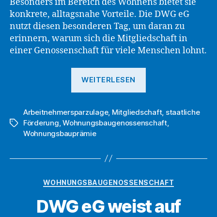
Besonders im Bereich des Wohnens bietet sie
konkrete, alltagsnahe Vorteile. Die DWG eG
nutzt diesen besonderen Tag, um daran zu
erinnern, warum sich die Mitgliedschaft in
einer Genossenschaft für viele Menschen lohnt.
„Die
WEITERLESEN
DWG
eG
Arbeitnehmersparzulage
,
Mitgliedschaft
erinnert
,
staatliche
Förderung
,
Wohnungsbaugenossenschaft
,
Schlagwörter
zum
Wohnungsbauprämie
Tag
der
Genossenschafte
an
Kategorien
WOHNUNGSBAUGENOSSENSCHAFT
den
DWG eG weist auf
hohen