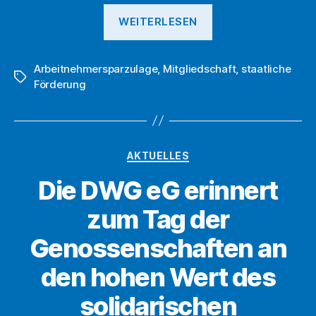
„Bei
WEITERLESEN
Einzahlungen
bei
Arbeitnehmersparzulage
,
Mitgliedschaft
der
,
staatliche
Schlagwörter
Förderung
DWG
eG
von
der
Kategorien
AKTUELLES
Arbeitnehmerspa
Die DWG eG erinnert
profitieren“
zum Tag der
Genossenschaften an
den hohen Wert des
solidarischen