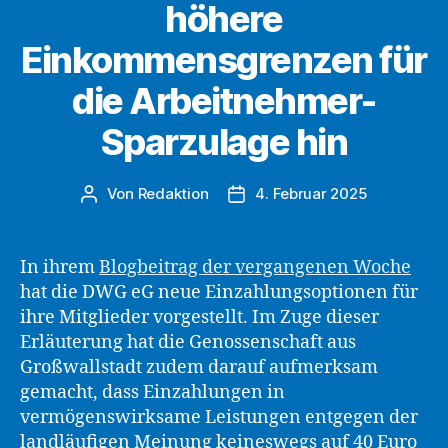
Wert
höhere
des
Einkommensgrenzen für
solidarischen
Miteinanders“
die Arbeitnehmer-
Sparzulage hin
Von
Redaktion
4. Februar 2025
Beitragsautor
Beitragsdatum
In ihrem
Blogbeitrag der vergangenen Woche
hat die DWG eG neue Einzahlungsoptionen für
ihre Mitglieder vorgestellt. Im Zuge dieser
Erläuterung hat die Genossenschaft aus
Großwallstadt zudem darauf aufmerksam
gemacht, dass Einzahlungen in
vermögenswirksame Leistungen entgegen der
landläufigen Meinung keineswegs auf 40 Euro