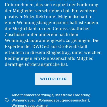
Unternehmen, das sich explizit der Förderung
der Mitglieder verschrieben hat. Ein weiterer
positiver Nutzeffekt einer Mitgliedschaft in
einer Wohnungsbaugenossenschaft ist zudem
die Möglichkeit, in den Genuss staatlicher
Zuschüsse unter anderem nach dem
Wohnungsbauprämiengesetz zu gelangen. Die
Experten der DWG eG aus Großwallstadt
erläutern in diesem Blogbeitrag, unter welchen
Bedingungen ein Genossenschafts-Mitglied
derartige Förderansprüche hat.
„Vorzüge
WEITERLESEN
der
DWG
Arbeitnehmersparzulage
,
staatliche Förderung
eG-
,
Wohnungsbau
,
Wohnungsbaugenossenschaft
,
Schlagwörter
Mitgliedschaft:
Wohnungsbauprämie