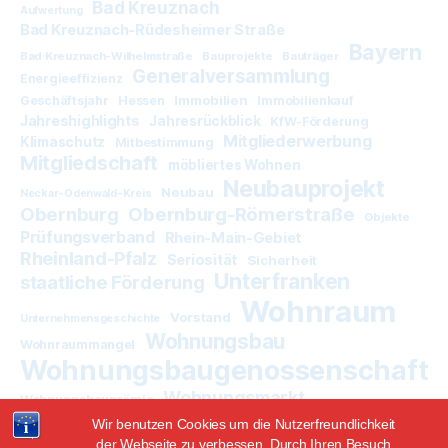
Bad Kreuznach
Aufwertung
Bad Kreuznach-Rüdesheimer Straße
Bayern
Bad Kreuznach-Wilhelmstraße
Bauprojekte
Bauträger
Generalversammlung
Energieeffizienz
Immobilien
Geschäftsjahr
Hessen
Immobilienkauf
Jahreshighlights
Jahresrückblick
KfW-Förderung
Mitgliederwerbung
Klimaschutz
Mitbestimmung
Mitgliedschaft
möbliertes Wohnen
Neubauprojekt
Neubau
Neckar-Odenwald-Kreis
Obernburg
Obernburg-Römerstraße
Objekte
Prüfungsverband
Rhein-Main-Gebiet
Rheinland-Pfalz
Seriosität
Sicherheit
Unterfranken
staatliche Förderung
Wohnraum
Vorstand
Unternehmensgeschichte
Wohnungsbau
Wohnraummangel
Wohnungsbaugenossenschaft
Wohnungsmarkt
Wohnungsbauprämie
Wir benutzen Cookies um die Nutzerfreundlichkeit
der Webseite zu verbessen. Durch Ihren Besuch