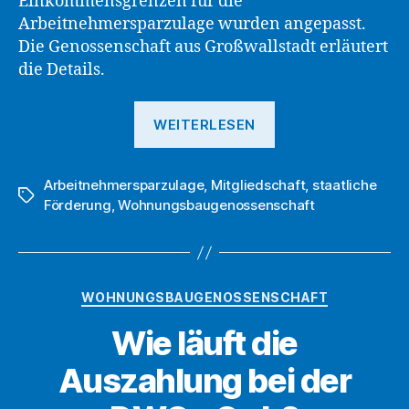
Einkommensgrenzen für die
Arbeitnehmersparzulage wurden angepasst.
Die Genossenschaft aus Großwallstadt erläutert
die Details.
„Die
WEITERLESEN
DWG
eG
Arbeitnehmersparzulage
,
Mitgliedschaft
informiert
,
staatliche
Schlagwörter
Förderung
,
Wohnungsbaugenossenschaft
ihre
Mitglieder
über
neue
Kategorien
WOHNUNGSBAUGENOSSENSCHAFT
Einkommensgre
Wie läuft die
bei
der
Auszahlung bei der
Arbeitnehmerspa