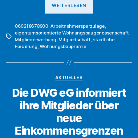
„Die
WEITERLESEN
DWG
eG
060218678900
,
Arbeitnehmersparzulage
feiert
,
eigentumsorientierte Wohnungsbaugenossenschaft
,
mit
Schlagwörter
Mitgliederwerbung
,
Mitgliedschaft
,
staatliche
am
Förderung
,
Wohnungsbauprämie
Tag
der
Genossenschafte
Kategorien
AKTUELLES
Die DWG eG informiert
ihre Mitglieder über
neue
Einkommensgrenzen