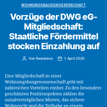
Staat
Kategorien
WOHNUNGSBAUGENOSSENSCHAFT
über
Vorzüge der DWG eG-
Arbeitnehmerspa
und
Mitgliedschaft:
Wohnungsbaupr
Staatliche Fördermittel
stocken Einzahlung auf
Von
Redaktion
1. April 2020
Beitragsautor
Beitragsdatum
Eine Mitgliedschaft in einer
Wohnungsbaugenossenschaft geht mit
zahlreichen Vorteilen einher. Zu den besonders
geschätzten Positivaspekten zählen die
sozialverträglichen Mieten, das sichere
Wohnrecht und die Teilhabe an einem