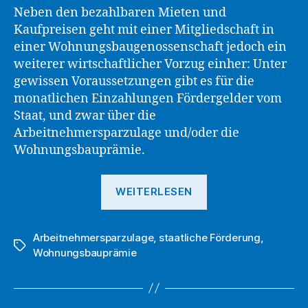
Neben den bezahlbaren Mieten und
Kaufpreisen geht mit einer Mitgliedschaft in
einer Wohnungsbaugenossenschaft jedoch ein
weiterer wirtschaftlicher Vorzug einher: Unter
gewissen Voraussetzungen gibt es für die
monatlichen Einzahlungen Fördergelder vom
Staat, und zwar über die
Arbeitnehmersparzulage und/oder die
Wohnungsbauprämie.
„Mitgliedervortei
WEITERLESEN
bei
der
Arbeitnehmersparzulage
,
staatliche Förderung
DWG
,
Schlagwörter
Wohnungsbauprämie
eG:
Geld
vom