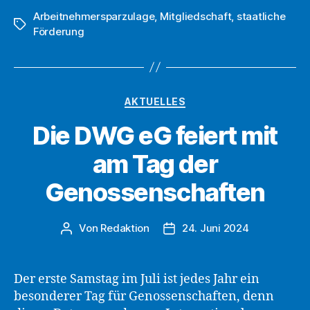
Arbeitnehmersparzulage
,
Mitgliedschaft
auf
,
staatliche
Schlagwörter
Förderung
höhere
Einkommensgre
für
die
Kategorien
AKTUELLES
Arbeitnehmer-
Die DWG eG feiert mit
Sparzulage
hin“
am Tag der
Genossenschaften
Von
Redaktion
24. Juni 2024
Beitragsautor
Beitragsdatum
Der erste Samstag im Juli ist jedes Jahr ein
besonderer Tag für Genossenschaften, denn