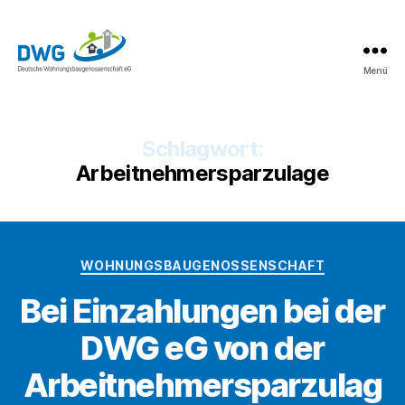
Menü
DWG
eG
News
Schlagwort:
Arbeitnehmersparzulage
Kategorien
WOHNUNGSBAUGENOSSENSCHAFT
Bei Einzahlungen bei der
DWG eG von der
Arbeitnehmersparzulag