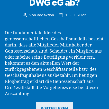
DWG eG ab?
Von
Redaktion
11. Juli 2022
Beitragsautor
Beitragsdatum
Die fundamentale Idee des
genossenschaftlichen Geschäftsmodells besteht
darin, dass alle Mitglieder Mitinhaber der
Genossenschaft sind. Scheidet ein Mitglied aus
oder möchte seine Beteiligung verkleinern,
bekommt es den aktuellen Wert der
zurückgegebenen Geschäftsanteile bzw. des
Geschäftsguthabens ausbezahlt. Im heutigen
Blogbeitrag erklärt die Genossenschaft aus
Großwallstadt die Vorgehensweise bei dieser
Auszahlung.
„Wie
WEITERLESEN