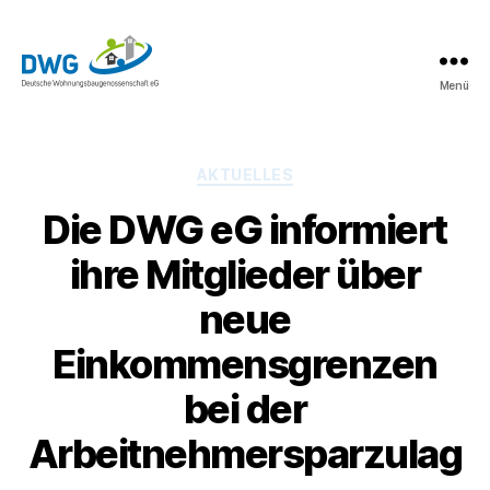
Menü
DWG
eG
News
Kategorien
AKTUELLES
Die DWG eG informiert
ihre Mitglieder über
neue
Einkommensgrenzen
bei der
Arbeitnehmersparzulag