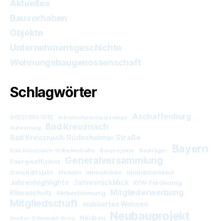
Aktuelles
Bauvorhaben
Objekte
Unternehmensgeschichte
Wohnungsbaugenossenschaft
Schlagwörter
Aschaffenburg
061314901015
Arbeitnehmersparzulage
Bad Kreuznach
Aufwertung
Bad Kreuznach-Rüdesheimer Straße
Bayern
Bad Kreuznach-Wilhelmstraße
Bauprojekte
Bauträger
Generalversammlung
Energieeffizienz
Immobilien
Geschäftsjahr
Hessen
Immobilienkauf
Jahreshighlights
Jahresrückblick
KfW-Förderung
Mitgliederwerbung
Klimaschutz
Mitbestimmung
Mitgliedschaft
möbliertes Wohnen
Neubauprojekt
Neubau
Neckar-Odenwald-Kreis