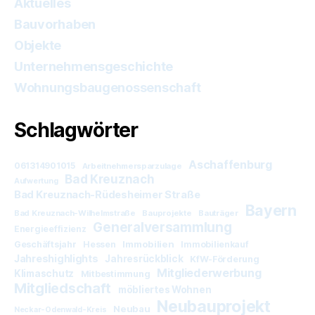
Aktuelles
Bauvorhaben
Objekte
Unternehmensgeschichte
Wohnungsbaugenossenschaft
Schlagwörter
Aschaffenburg
061314901015
Arbeitnehmersparzulage
Bad Kreuznach
Aufwertung
Bad Kreuznach-Rüdesheimer Straße
Bayern
Bad Kreuznach-Wilhelmstraße
Bauprojekte
Bauträger
Generalversammlung
Energieeffizienz
Immobilien
Geschäftsjahr
Hessen
Immobilienkauf
Jahreshighlights
Jahresrückblick
KfW-Förderung
Mitgliederwerbung
Klimaschutz
Mitbestimmung
Mitgliedschaft
möbliertes Wohnen
Neubauprojekt
Neubau
Neckar-Odenwald-Kreis