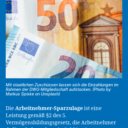
Mit staatlichen Zuschüssen lassen sich die Einzahlungen im
Rahmen der DWG-Mitgliedschaft aufstocken. (Photo by
Markus Spiske on Unsplash)
Die
Arbeitnehmer-Sparzulage
ist eine
Leistung gemäß §2 des 5.
Vermögensbildungsgesetz, die Arbeitnehmer