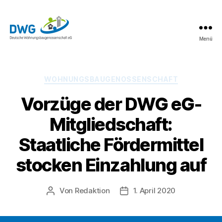
Menü
DWG
eG
News
Kategorien
WOHNUNGSBAUGENOSSENSCHAFT
Vorzüge der DWG eG-
Mitgliedschaft:
Staatliche Fördermittel
stocken Einzahlung auf
Von
Redaktion
1. April 2020
Beitragsautor
Beitragsdatum