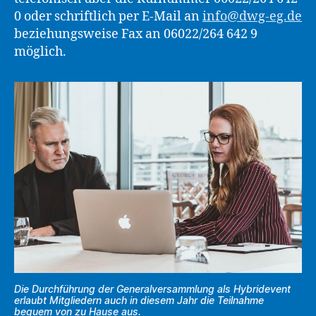
0 oder schriftlich per E-Mail an
info@dwg-eg.de
beziehungsweise Fax an 06022/264 642 9
möglich.
Die Durchführung der Generalversammlung als Hybridevent
erlaubt Mitgliedern auch in diesem Jahr die Teilnahme
bequem von zu Hause aus.