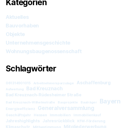
Kategorien
Aktuelles
Bauvorhaben
Objekte
Unternehmensgeschichte
Wohnungsbaugenossenschaft
Schlagwörter
Aschaffenburg
061314901015
Arbeitnehmersparzulage
Bad Kreuznach
Aufwertung
Bad Kreuznach-Rüdesheimer Straße
Bayern
Bad Kreuznach-Wilhelmstraße
Bauprojekte
Bauträger
Generalversammlung
Energieeffizienz
Immobilien
Geschäftsjahr
Hessen
Immobilienkauf
Jahreshighlights
Jahresrückblick
KfW-Förderung
Mitgliederwerbung
Klimaschutz
Mitbestimmung