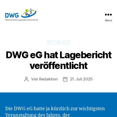
Menü
DWG
eG
News
Kategorien
AKTUELLES
DWG eG hat Lagebericht
veröffentlicht
Von
Redaktion
21. Juli 2025
Beitragsautor
Beitragsdatum
Die DWG eG hatte ja kürzlich zur wichtigsten
Veranstaltung des Jahres, der