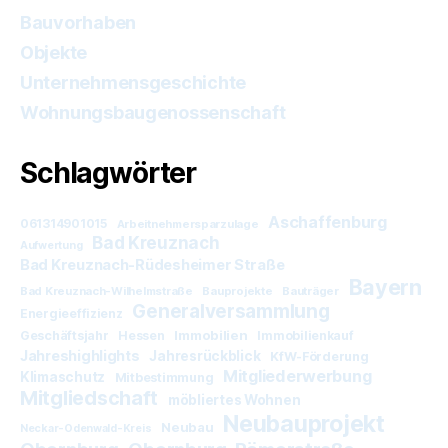
Bauvorhaben
Objekte
Unternehmensgeschichte
Wohnungsbaugenossenschaft
Schlagwörter
Aschaffenburg
061314901015
Arbeitnehmersparzulage
Bad Kreuznach
Aufwertung
Bad Kreuznach-Rüdesheimer Straße
Bayern
Bad Kreuznach-Wilhelmstraße
Bauprojekte
Bauträger
Generalversammlung
Energieeffizienz
Immobilien
Geschäftsjahr
Hessen
Immobilienkauf
Jahreshighlights
Jahresrückblick
KfW-Förderung
Mitgliederwerbung
Klimaschutz
Mitbestimmung
Mitgliedschaft
möbliertes Wohnen
Neubauprojekt
Neubau
Neckar-Odenwald-Kreis