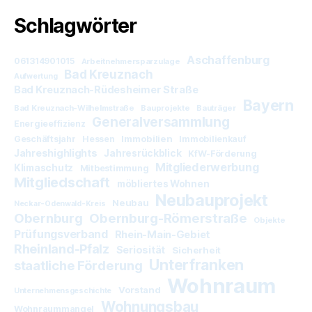
Schlagwörter
Aschaffenburg
061314901015
Arbeitnehmersparzulage
Bad Kreuznach
Aufwertung
Bad Kreuznach-Rüdesheimer Straße
Bayern
Bad Kreuznach-Wilhelmstraße
Bauprojekte
Bauträger
Generalversammlung
Energieeffizienz
Immobilien
Geschäftsjahr
Hessen
Immobilienkauf
Jahreshighlights
Jahresrückblick
KfW-Förderung
Mitgliederwerbung
Klimaschutz
Mitbestimmung
Mitgliedschaft
möbliertes Wohnen
Neubauprojekt
Neubau
Neckar-Odenwald-Kreis
Obernburg
Obernburg-Römerstraße
Objekte
Prüfungsverband
Rhein-Main-Gebiet
Rheinland-Pfalz
Seriosität
Sicherheit
Unterfranken
staatliche Förderung
Wohnraum
Vorstand
Unternehmensgeschichte
Wohnungsbau
Wohnraummangel