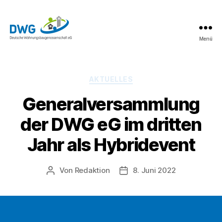
Menü
DWG
eG
News
Kategorien
AKTUELLES
Generalversammlung
der DWG eG im dritten
Jahr als Hybridevent
Von
Redaktion
8. Juni 2022
Beitragsautor
Beitragsdatum