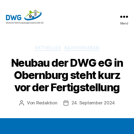
Menü
DWG
eG
News
Kategorien
AKTUELLES
BAUVORHABEN
Neubau der DWG eG in
Obernburg steht kurz
vor der Fertigstellung
Von
Redaktion
24. September 2024
Beitragsautor
Beitragsdatum