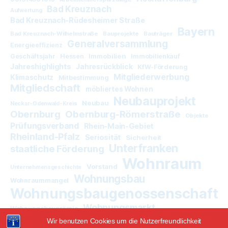
Bad Kreuznach
Aufwertung
Bad Kreuznach-Rüdesheimer Straße
Bayern
Bad Kreuznach-Wilhelmstraße
Bauprojekte
Bauträger
Generalversammlung
Energieeffizienz
Immobilien
Geschäftsjahr
Hessen
Immobilienkauf
Jahreshighlights
Jahresrückblick
KfW-Förderung
Mitgliederwerbung
Klimaschutz
Mitbestimmung
Mitgliedschaft
möbliertes Wohnen
Neubauprojekt
Neubau
Neckar-Odenwald-Kreis
Obernburg
Obernburg-Römerstraße
Objekte
Prüfungsverband
Rhein-Main-Gebiet
Rheinland-Pfalz
Seriosität
Sicherheit
Unterfranken
staatliche Förderung
Wohnraum
Vorstand
Unternehmensgeschichte
Wohnungsbau
Wohnraummangel
Wohnungsbaugenossenschaft
Wohnungsmarkt
Wohnungsbauprämie
Wir benutzen Cookies um die Nutzerfreundlichkeit