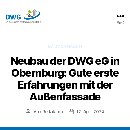
Menü
DWG
eG
News
Kategorien
BAUVORHABEN
Neubau der DWG eG in
Obernburg: Gute erste
Erfahrungen mit der
Außenfassade
Von
Redaktion
12. April 2024
Beitragsautor
Beitragsdatum