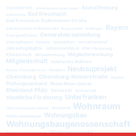
Aschaffenburg
061314901015
Arbeitnehmersparzulage
Bad Kreuznach
Aufwertung
Bad Kreuznach-Rüdesheimer Straße
Bayern
Bad Kreuznach-Wilhelmstraße
Bauprojekte
Bauträger
Generalversammlung
Energieeffizienz
Immobilien
Geschäftsjahr
Hessen
Immobilienkauf
Jahreshighlights
Jahresrückblick
KfW-Förderung
Mitgliederwerbung
Klimaschutz
Mitbestimmung
Mitgliedschaft
möbliertes Wohnen
Neubauprojekt
Neubau
Neckar-Odenwald-Kreis
Obernburg
Obernburg-Römerstraße
Objekte
Prüfungsverband
Rhein-Main-Gebiet
Rheinland-Pfalz
Seriosität
Sicherheit
Unterfranken
staatliche Förderung
Wohnraum
Vorstand
Unternehmensgeschichte
Wohnungsbau
Wohnraummangel
Wohnungsbaugenossenschaft
Wohnungsmarkt
Wohnungsbauprämie