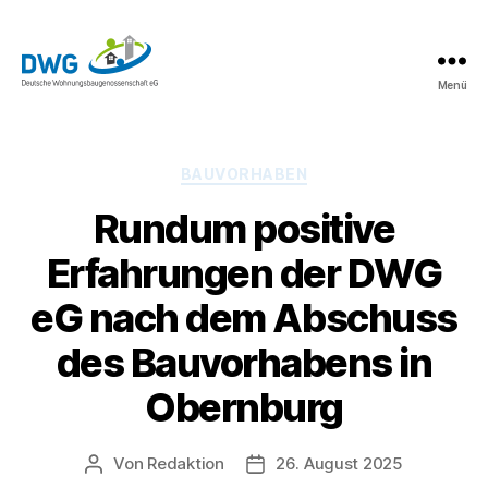
Menü
DWG
eG
News
Kategorien
BAUVORHABEN
Rundum positive
Erfahrungen der DWG
eG nach dem Abschuss
des Bauvorhabens in
Obernburg
Von
Redaktion
26. August 2025
Beitragsautor
Beitragsdatum