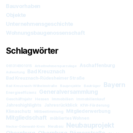
Bauvorhaben
Objekte
Unternehmensgeschichte
Wohnungsbaugenossenschaft
Schlagwörter
Aschaffenburg
061314901015
Arbeitnehmersparzulage
Bad Kreuznach
Aufwertung
Bad Kreuznach-Rüdesheimer Straße
Bayern
Bad Kreuznach-Wilhelmstraße
Bauprojekte
Bauträger
Generalversammlung
Energieeffizienz
Immobilien
Geschäftsjahr
Hessen
Immobilienkauf
Jahreshighlights
Jahresrückblick
KfW-Förderung
Mitgliederwerbung
Klimaschutz
Mitbestimmung
Mitgliedschaft
möbliertes Wohnen
Neubauprojekt
Neubau
Neckar-Odenwald-Kreis
Obernburg
Obernburg-Römerstraße