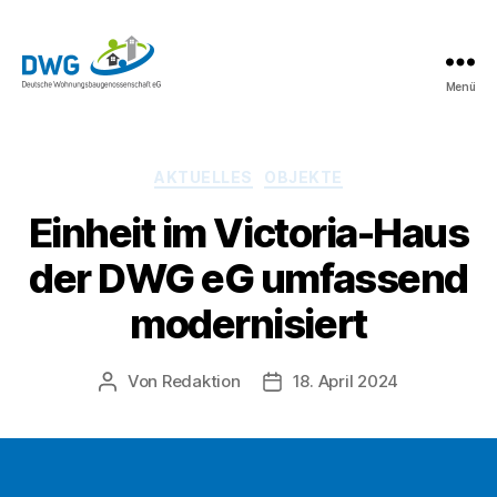
Menü
DWG
eG
News
Kategorien
AKTUELLES
OBJEKTE
Einheit im Victoria-Haus
der DWG eG umfassend
modernisiert
Von
Redaktion
18. April 2024
Beitragsautor
Beitragsdatum