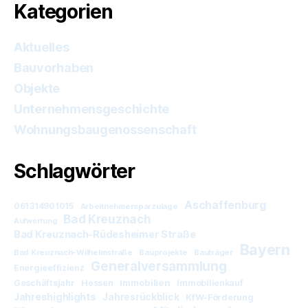
Kategorien
Aktuelles
Bauvorhaben
Objekte
Unternehmensgeschichte
Wohnungsbaugenossenschaft
Schlagwörter
Aschaffenburg
061314901015
Arbeitnehmersparzulage
Bad Kreuznach
Aufwertung
Bad Kreuznach-Rüdesheimer Straße
Bayern
Bad Kreuznach-Wilhelmstraße
Bauprojekte
Bauträger
Generalversammlung
Energieeffizienz
Immobilien
Geschäftsjahr
Hessen
Immobilienkauf
Jahreshighlights
Jahresrückblick
KfW-Förderung