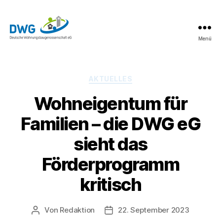
Menü
DWG
eG
News
Kategorien
AKTUELLES
Wohneigentum für
Familien – die DWG eG
sieht das
Förderprogramm
kritisch
Von
Redaktion
22. September 2023
Beitragsautor
Beitragsdatum