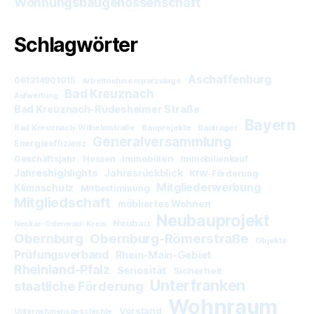
Wohnungsbaugenossenschaft
Schlagwörter
Aschaffenburg
061314901015
Arbeitnehmersparzulage
Bad Kreuznach
Aufwertung
Bad Kreuznach-Rüdesheimer Straße
Bayern
Bad Kreuznach-Wilhelmstraße
Bauprojekte
Bauträger
Generalversammlung
Energieeffizienz
Immobilien
Geschäftsjahr
Hessen
Immobilienkauf
Jahreshighlights
Jahresrückblick
KfW-Förderung
Mitgliederwerbung
Klimaschutz
Mitbestimmung
Mitgliedschaft
möbliertes Wohnen
Neubauprojekt
Neubau
Neckar-Odenwald-Kreis
Obernburg
Obernburg-Römerstraße
Objekte
Prüfungsverband
Rhein-Main-Gebiet
Rheinland-Pfalz
Seriosität
Sicherheit
Unterfranken
staatliche Förderung
Wohnraum
Vorstand
Unternehmensgeschichte