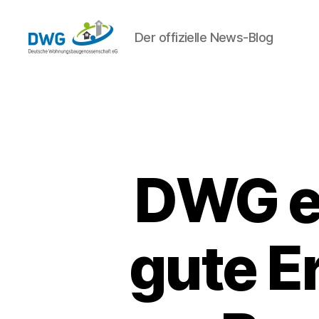
Der offizielle News-Blog
DWG
eG
News
DWG e
gute E