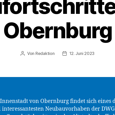
fortschritte
Obernburg
Von
Redaktion
12. Juni 2023
Beitragsautor
Beitragsdatum
 Innenstadt von Obernburg findet sich eines 
l interessantesten Neubauvorhaben der DWG