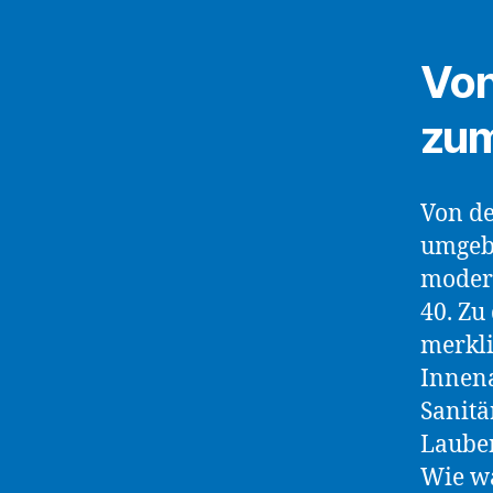
Von
zum
Von de
umgebe
moder
40. Zu
merkl
Innena
Sanitä
Lauben
Wie wa