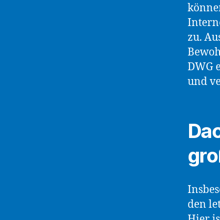
könne
Inter
zu. Au
Bewoh
DWG eG
und ve
Da
gro
Insbe
den le
Hier i