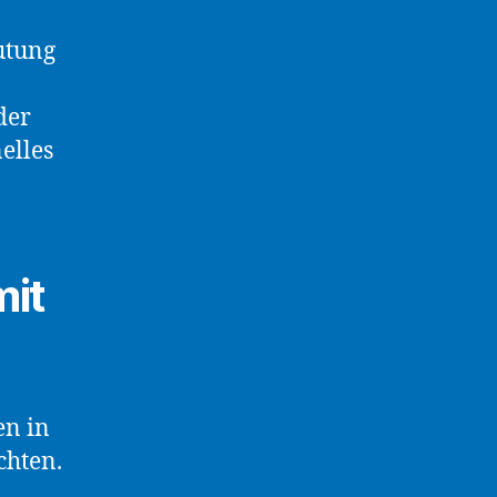
utung
der
elles
it
en in
chten.