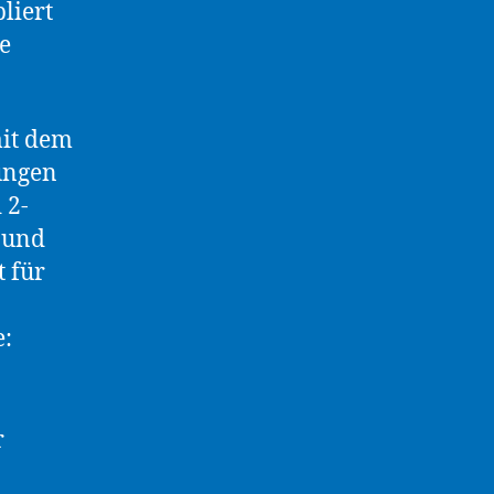
liert
e
mit dem
ungen
 2-
 und
 für
e:
r