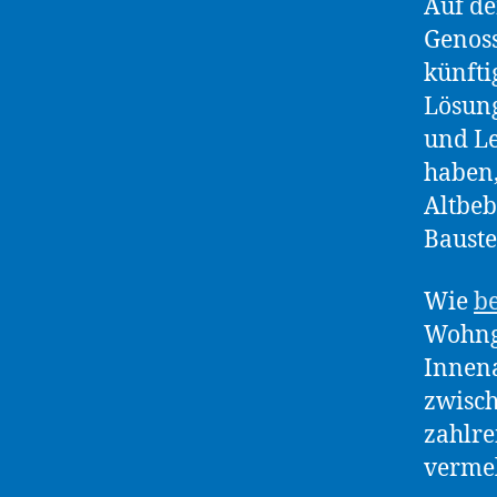
Auf de
Genoss
künfti
Lösung
und Le
haben,
Altbeb
Bauste
Wie
be
Wohng
Innena
zwisch
zahlre
verme