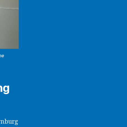
me
ng
rnburg