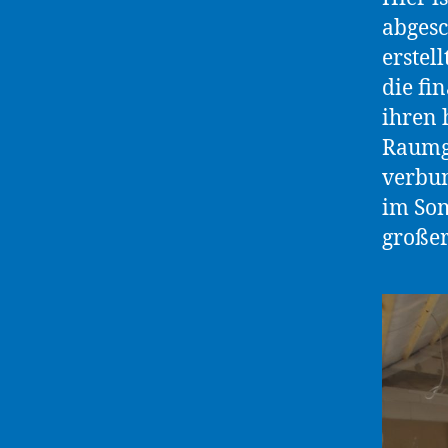
abgesc
erstel
die fi
ihren 
Raumg
verbu
im Som
großer