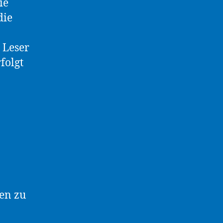
ie
die
 Leser
folgt
en zu