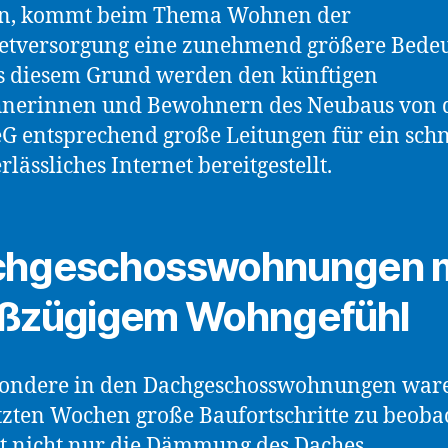
n, kommt beim Thema Wohnen der
netversorgung eine zunehmend größere Bede
s diesem Grund werden den künftigen
nerinnen und Bewohnern des Neubaus von 
 entsprechend große Leitungen für ein schn
rlässliches Internet bereitgestellt.
chgeschosswohnungen m
ßzügigem Wohngefühl
sondere in den Dachgeschosswohnungen war
tzten Wochen große Baufortschritte zu beoba
st nicht nur die Dämmung des Daches