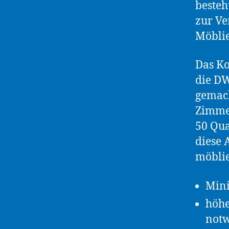
besteh
zur Ve
Möblie
Das Ko
die D
gemach
Zimme
50 Qua
diese 
möblie
Mini
höhe
notw