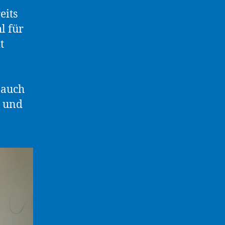
eits
l für
t
 auch
g und