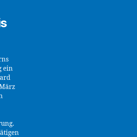
is
rns
 ein
dard
m März
m
rung.
tätigen