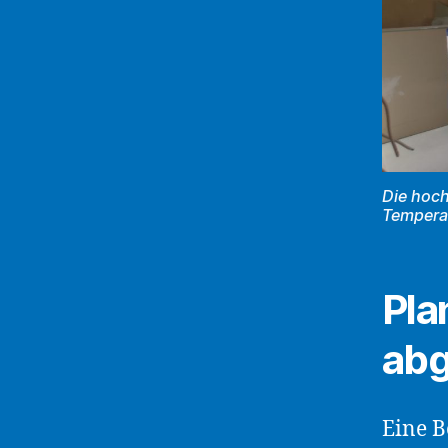
Die hoc
Tempera
Pla
abg
Eine B