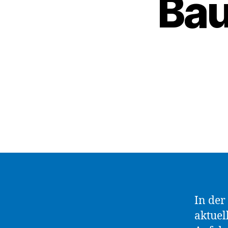
Bau
In der
aktuel