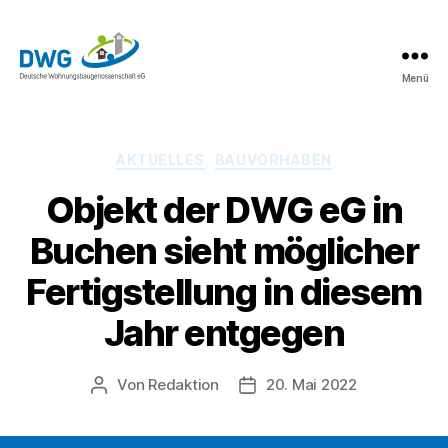
Menü
DWG
eG
News
Kategorien
AKTUELLES
BAUVORHABEN
Objekt der DWG eG in
Buchen sieht möglicher
Fertigstellung in diesem
Jahr entgegen
Von
Redaktion
20. Mai 2022
Beitragsautor
Beitragsdatum