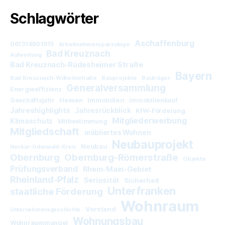
Schlagwörter
Aschaffenburg
061314901015
Arbeitnehmersparzulage
Bad Kreuznach
Aufwertung
Bad Kreuznach-Rüdesheimer Straße
Bayern
Bad Kreuznach-Wilhelmstraße
Bauprojekte
Bauträger
Generalversammlung
Energieeffizienz
Immobilien
Geschäftsjahr
Hessen
Immobilienkauf
Jahreshighlights
Jahresrückblick
KfW-Förderung
Mitgliederwerbung
Klimaschutz
Mitbestimmung
Mitgliedschaft
möbliertes Wohnen
Neubauprojekt
Neubau
Neckar-Odenwald-Kreis
Obernburg
Obernburg-Römerstraße
Objekte
Prüfungsverband
Rhein-Main-Gebiet
Rheinland-Pfalz
Seriosität
Sicherheit
Unterfranken
staatliche Förderung
Wohnraum
Vorstand
Unternehmensgeschichte
Wohnungsbau
Wohnraummangel