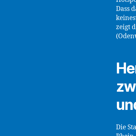
Dass d
keines
zeigt 
(Oden
He
zw
un
Die St