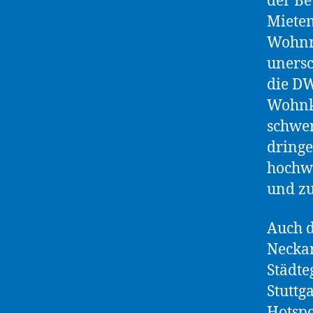
der Be
Mieten
Wohnr
uners
die DW
Wohnko
schwe
dring
hochw
und zu
Auch d
Neckar
Städt
Stuttg
Hotspo