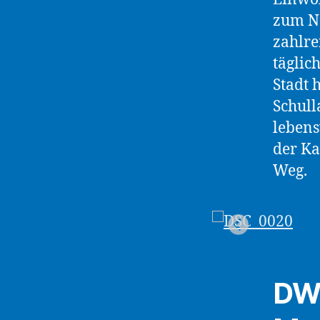
zum Ne
zahlre
täglic
Stadt 
Schull
lebens
der Ka
Weg.
DWG