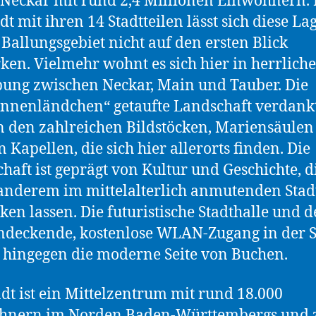
Neckar mit rund 2,4 Millionen Einwohnern.
dt mit ihren 14 Stadtteilen lässt sich diese La
Ballungsgebiet nicht auf den ersten Blick
en. Vielmehr wohnt es sich hier in herrliche
ng zwischen Neckar, Main und Tauber. Die
nenländchen“ getaufte Landschaft verdankt
den zahlreichen Bildstöcken, Mariensäulen
n Kapellen, die sich hier allerorts finden. Die
haft ist geprägt von Kultur und Geschichte, di
anderem im mittelalterlich anmutenden Stad
ken lassen. Die futuristische Stadthalle und d
ndeckende, kostenlose WLAN-Zugang in der S
 hingegen die moderne Seite von Buchen.
adt ist ein Mittelzentrum mit rund 18.000
hnern im Norden Baden-Württembergs und z