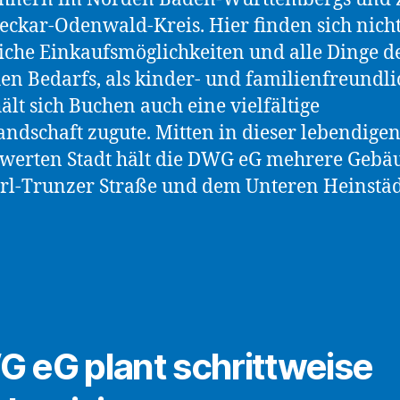
ckar-Odenwald-Kreis. Hier finden sich nich
iche Einkaufsmöglichkeiten und alle Dinge d
hen Bedarfs, als kinder- und familienfreundli
hält sich Buchen auch eine vielfältige
andschaft zugute. Mitten in dieser lebendige
werten Stadt hält die DWG eG mehrere Gebä
rl-Trunzer Straße und dem Unteren Heinstäd
 eG plant schrittweise