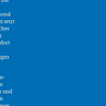
 Die
mend
 setzt
ches
r
dort
agen
in-
im
n und
en
hmen.