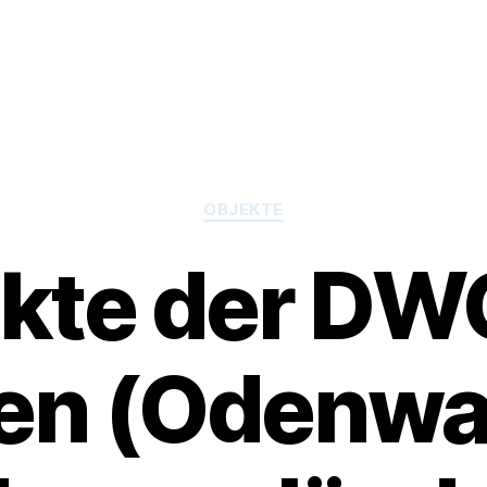
Kategorien
OBJEKTE
kte der DW
en (Odenwal