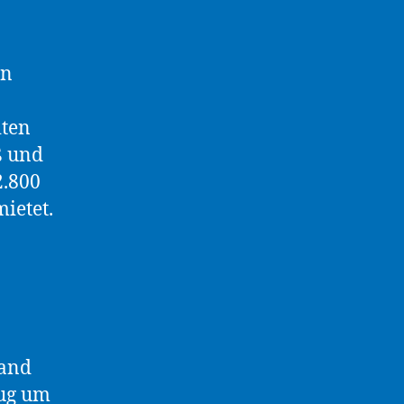
in
iten
ß und
2.800
ietet.
tand
Zug um