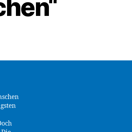
chen“
nschen
igsten
Doch