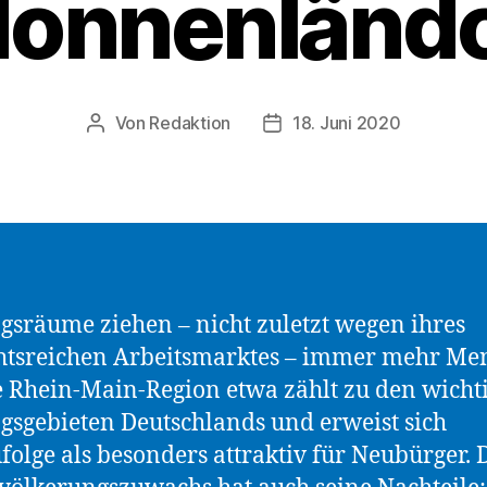
onnenländ
Von
Redaktion
18. Juni 2020
Beitragsautor
Beitragsdatum
gsräume ziehen – nicht zuletzt wegen ihres
htsreichen Arbeitsmarktes – immer mehr Me
e Rhein-Main-Region etwa zählt zu den wicht
gsgebieten Deutschlands und erweist sich
olge als besonders attraktiv für Neubürger. 