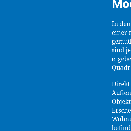
Mod
In den
einer 
gemütl
sind j
ergebe
Quadra
Direkt
Außenf
Objekt
Ersche
Wohnun
befind