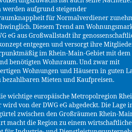
völkerungszuwachs hat auch seine Nachteile:
 werden aufgrund steigender
aumknappheit für Normalverdiener zuneh
chwinglich. Diesem Trend am Wohnungsmarkt
G eG aus Großwallstadt ihr genossenschaftli
nzept entgegen und versorgt ihre Mitgliede
rpunktmäßig im Rhein-Main-Gebiet mit dem 
end benötigten Wohnraum. Und zwar mit
ertigen Wohnungen und Häusern in guten L
 bezahlbaren Mieten und Kaufpreisen.
ie wichtige europäische Metropolregion Rhe
 wird von der DWG eG abgedeckt. Die Lage 
egürtel zwischen den Großräumen Rhein-Mai
art macht die Region zu einem wirtschaftlich
t für Industrie- und Dienstleistungsunterne