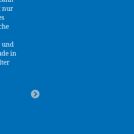
t nur
es
che
n und
ude in
ter