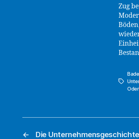
Zug be
Moder
Böden
wieder
Einhei
Bestan
Bade
Unte
Schlagwö
Oden
←
Die Unternehmensgeschichte