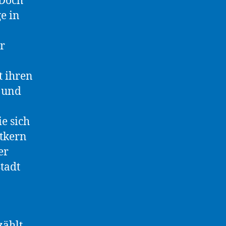
 Doch
ge in
r
 ihren
 und
e sich
tkern
er
tadt
ählt