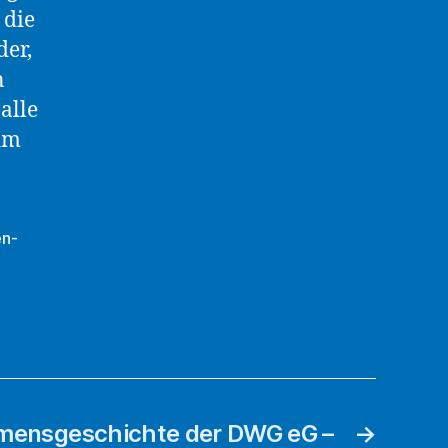
 die
er,
n
alle
 im
n-
mensgeschichte der DWG eG –
→