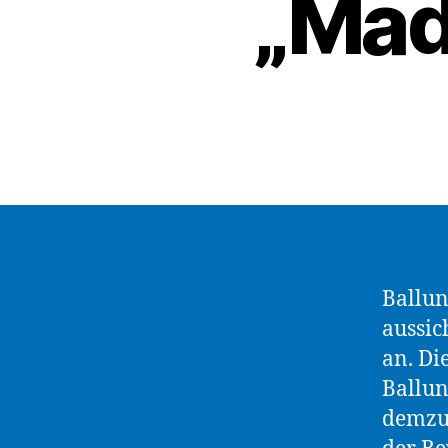
„Mad
Ballun
aussic
an. Di
Ballun
demzuf