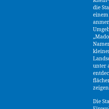
Rhein-
die Sta
einem 
anmerk
Umgebu
„Madon
Namen 
kleine
Landsc
unter 
entdec
fläche
zeigen
Die St
Einwo