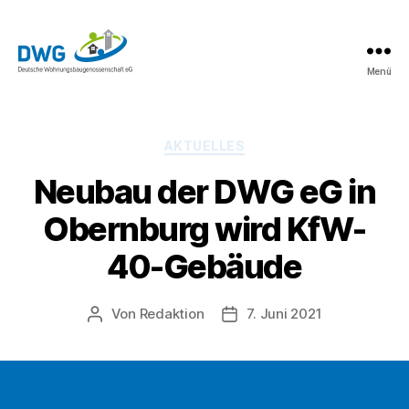
Menü
DWG
eG
News
Kategorien
AKTUELLES
Neubau der DWG eG in
Obernburg wird KfW-
40-Gebäude
Von
Redaktion
7. Juni 2021
Beitragsautor
Beitragsdatum