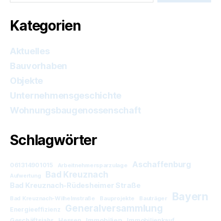
Kategorien
Aktuelles
Bauvorhaben
Objekte
Unternehmensgeschichte
Wohnungsbaugenossenschaft
Schlagwörter
Aschaffenburg
061314901015
Arbeitnehmersparzulage
Bad Kreuznach
Aufwertung
Bad Kreuznach-Rüdesheimer Straße
Bayern
Bad Kreuznach-Wilhelmstraße
Bauprojekte
Bauträger
Generalversammlung
Energieeffizienz
Immobilien
Geschäftsjahr
Hessen
Immobilienkauf