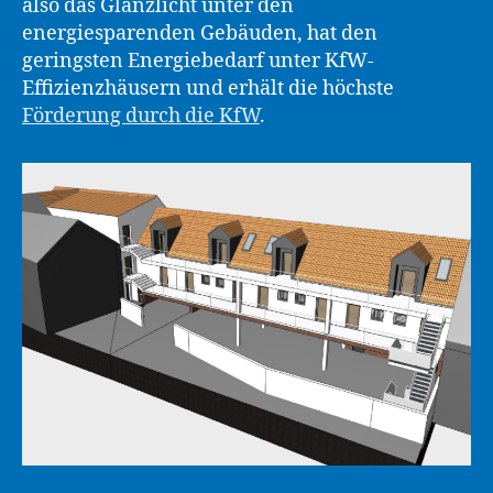
also das Glanzlicht unter den
energiesparenden Gebäuden, hat den
geringsten Energiebedarf unter KfW-
Effizienzhäusern und erhält die höchste
Förderung durch die KfW
.