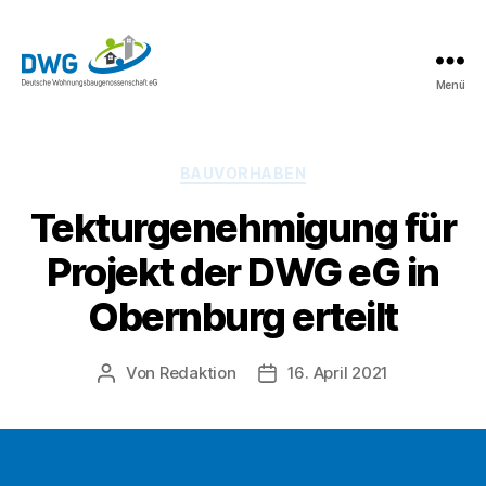
Menü
DWG
eG
News
Kategorien
BAUVORHABEN
Tekturgenehmigung für
Projekt der DWG eG in
Obernburg erteilt
Von
Redaktion
16. April 2021
Beitragsautor
Beitragsdatum