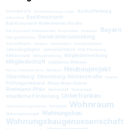
Aschaffenburg
061314901015
Arbeitnehmersparzulage
Bad Kreuznach
Aufwertung
Bad Kreuznach-Rüdesheimer Straße
Bayern
Bad Kreuznach-Wilhelmstraße
Bauprojekte
Bauträger
Generalversammlung
Energieeffizienz
Immobilien
Geschäftsjahr
Hessen
Immobilienkauf
Jahreshighlights
Jahresrückblick
KfW-Förderung
Mitgliederwerbung
Klimaschutz
Mitbestimmung
Mitgliedschaft
möbliertes Wohnen
Neubauprojekt
Neubau
Neckar-Odenwald-Kreis
Obernburg
Obernburg-Römerstraße
Objekte
Prüfungsverband
Rhein-Main-Gebiet
Rheinland-Pfalz
Seriosität
Sicherheit
Unterfranken
staatliche Förderung
Wohnraum
Vorstand
Unternehmensgeschichte
Wohnungsbau
Wohnraummangel
Wohnungsbaugenossenschaft