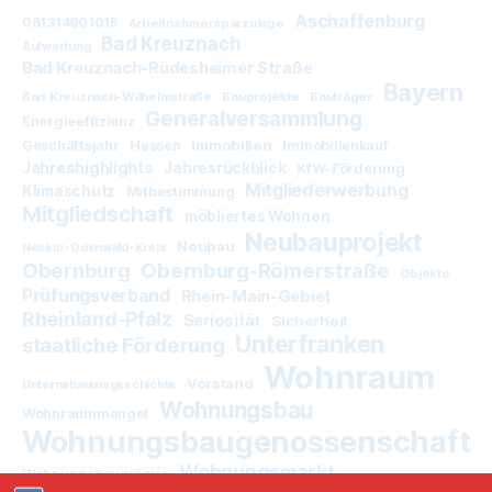
Aschaffenburg
061314901015
Arbeitnehmersparzulage
Bad Kreuznach
Aufwertung
Bad Kreuznach-Rüdesheimer Straße
Bayern
Bad Kreuznach-Wilhelmstraße
Bauprojekte
Bauträger
Generalversammlung
Energieeffizienz
Immobilien
Geschäftsjahr
Hessen
Immobilienkauf
Jahreshighlights
Jahresrückblick
KfW-Förderung
Mitgliederwerbung
Klimaschutz
Mitbestimmung
Mitgliedschaft
möbliertes Wohnen
Neubauprojekt
Neubau
Neckar-Odenwald-Kreis
Obernburg
Obernburg-Römerstraße
Objekte
Prüfungsverband
Rhein-Main-Gebiet
Rheinland-Pfalz
Seriosität
Sicherheit
Unterfranken
staatliche Förderung
Wohnraum
Vorstand
Unternehmensgeschichte
Wohnungsbau
Wohnraummangel
Wohnungsbaugenossenschaft
Wohnungsmarkt
Wohnungsbauprämie