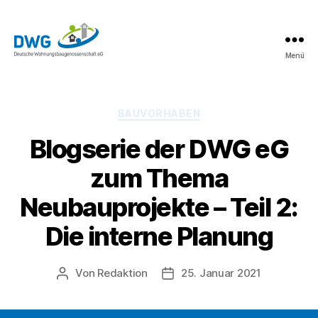
Menü
DWG
eG
News
Kategorien
BAUVORHABEN
Blogserie der DWG eG
zum Thema
Neubauprojekte – Teil 2:
Die interne Planung
Von
Redaktion
25. Januar 2021
Beitragsautor
Beitragsdatum