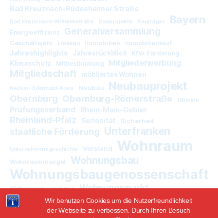
Bad Kreuznach-Rüdesheimer Straße
Bayern
Bad Kreuznach-Wilhelmstraße
Bauprojekte
Bauträger
Generalversammlung
Energieeffizienz
Immobilien
Geschäftsjahr
Hessen
Immobilienkauf
Jahreshighlights
Jahresrückblick
KfW-Förderung
Mitgliederwerbung
Klimaschutz
Mitbestimmung
Mitgliedschaft
möbliertes Wohnen
Neubauprojekt
Neubau
Neckar-Odenwald-Kreis
Obernburg
Obernburg-Römerstraße
Objekte
Prüfungsverband
Rhein-Main-Gebiet
Rheinland-Pfalz
Seriosität
Sicherheit
Unterfranken
staatliche Förderung
Wohnraum
Vorstand
Unternehmensgeschichte
Wohnungsbau
Wohnraummangel
Wohnungsbaugenossenschaft
Wohnungsmarkt
Wohnungsbauprämie
Wir benutzen Cookies um die Nutzerfreundlichkeit
der Webseite zu verbessen. Durch Ihren Besuch