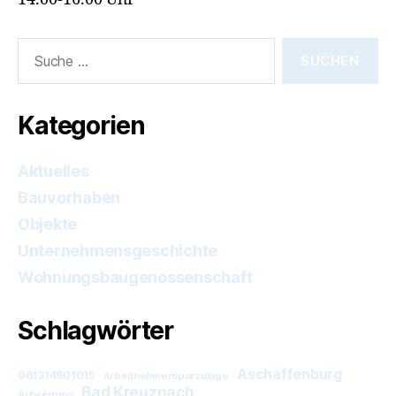
Suche
nach:
Kategorien
Aktuelles
Bauvorhaben
Objekte
Unternehmensgeschichte
Wohnungsbaugenossenschaft
Schlagwörter
Aschaffenburg
061314901015
Arbeitnehmersparzulage
Bad Kreuznach
Aufwertung