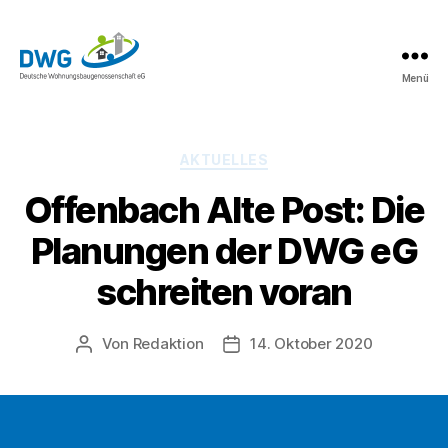
Menü
DWG
eG
News
Kategorien
AKTUELLES
Offenbach Alte Post: Die
Planungen der DWG eG
schreiten voran
Von
Redaktion
14. Oktober 2020
Beitragsautor
Beitragsdatum