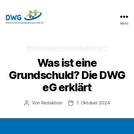
Menü
DWG
eG
News
Kategorien
WOHNUNGSBAUGENOSSENSCHAFT
Was ist eine
Grundschuld? Die DWG
eG erklärt
Von
Redaktion
7. Oktober 2024
Beitragsautor
Beitragsdatum