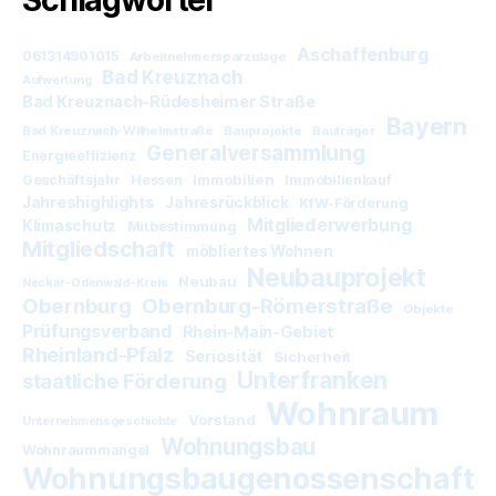
Schlagwörter
Aschaffenburg
061314901015
Arbeitnehmersparzulage
Bad Kreuznach
Aufwertung
Bad Kreuznach-Rüdesheimer Straße
Bayern
Bad Kreuznach-Wilhelmstraße
Bauprojekte
Bauträger
Generalversammlung
Energieeffizienz
Immobilien
Geschäftsjahr
Hessen
Immobilienkauf
Jahreshighlights
Jahresrückblick
KfW-Förderung
Mitgliederwerbung
Klimaschutz
Mitbestimmung
Mitgliedschaft
möbliertes Wohnen
Neubauprojekt
Neubau
Neckar-Odenwald-Kreis
Obernburg
Obernburg-Römerstraße
Objekte
Prüfungsverband
Rhein-Main-Gebiet
Rheinland-Pfalz
Seriosität
Sicherheit
Unterfranken
staatliche Förderung
Wohnraum
Vorstand
Unternehmensgeschichte
Wohnungsbau
Wohnraummangel
Wohnungsbaugenossenschaft