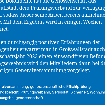
ese Dokumente hat die Genossenschaft aus
allstadt dem Prüfungsverband zur Verfügun
lt, sodass dieser seine Arbeit bereits aufnehm
. Mit dem Ergebnis wird in einigen Wochen
net.
en durchgängig positiven Erfahrungen der
genheit erwartet man in Großwallstadt auch
schäftsjahr 2023 einen einwandfreien Befun
gsergebnis wird den Mitgliedern dann bei d
hrigen Generalversammlung vorgelegt.
ralversammlung
,
genossenschaftliche Pflichtprüfung
,
ungsbericht
,
Prüfungsverband
,
Seriosität
,
Sicherheit
,
Wohnun
rter
ungsbaugenossenschaft