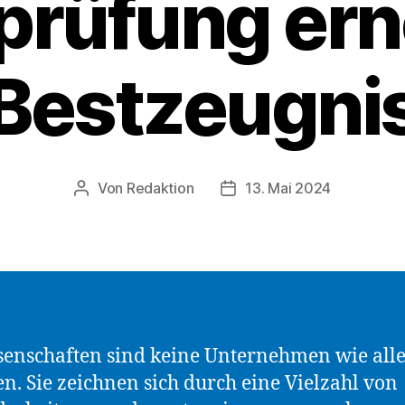
tprüfung ern
Bestzeugni
Von
Redaktion
13. Mai 2024
Beitragsautor
Beitragsdatum
enschaften sind keine Unternehmen wie all
n. Sie zeichnen sich durch eine Vielzahl von