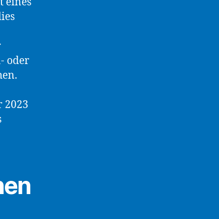
t eines
ies
r
- oder
hen.
r 2023
s
hen