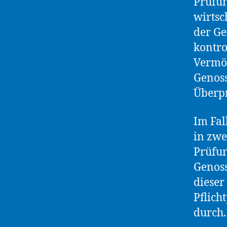
Prüfun
wirtsc
der Ge
kontro
Vermög
Genoss
Überpr
Im Fal
in zw
Prüfun
Genoss
dieser
Pflich
durch.