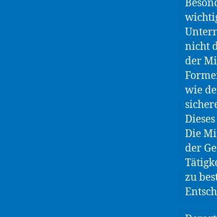
Besond
wichti
Untern
nicht
der Mi
Forme
wie de
sicher
Dieses
Die Mi
der Ge
Tätigk
zu bes
Entsc