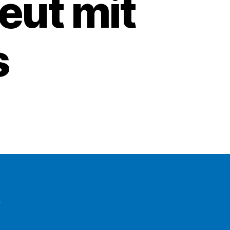
eut mit
s
e