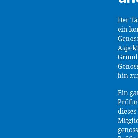
Der Tä
ein ko
Genoss
Aspekt
Gründu
Genoss
hin zu
Ein ga
Prüfun
dieses
Mitgli
genoss