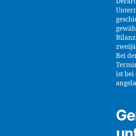
Derart
Untern
geschi
gewähr
Bilanz
zweijä
Bei de
Termin
ist be
angela
Ge
un