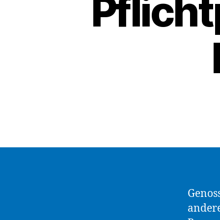
Pflich
Genoss
andere