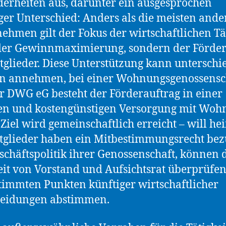
erheiten aus, darunter ein ausgesprochen
ger Unterschied: Anders als die meisten and
ehmen gilt der Fokus der wirtschaftlichen Tä
 der Gewinnmaximierung, sondern der Förde
tglieder. Diese Unterstützung kann unterschi
n annehmen, bei einer Wohnungsgenossensc
r DWG eG besteht der Förderauftrag in einer
en und kostengünstigen Versorgung mit Wo
 Ziel wird gemeinschaftlich erreicht – will he
tglieder haben ein Mitbestimmungsrecht bez
schäftspolitik ihrer Genossenschaft, können 
eit von Vorstand und Aufsichtsrat überprüfe
timmten Punkten künftiger wirtschaftlicher
heidungen abstimmen.