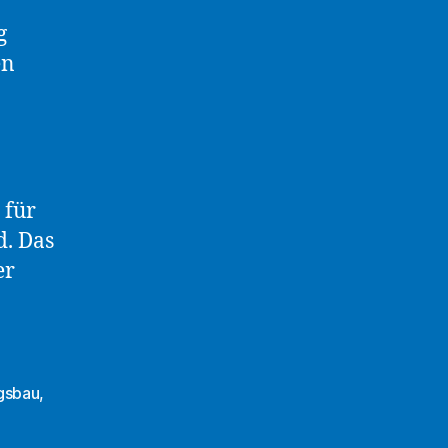
g
en
 für
d. Das
er
gsbau
,