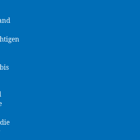
land
chtigen
bis
d
e
 die
r