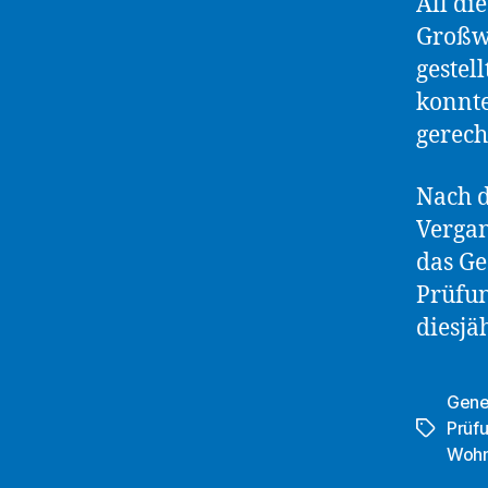
All di
Großw
gestel
konnte
gerech
Nach d
Vergan
das Ge
Prüfun
diesjä
Gene
Prüf
Schlagwö
Wohn