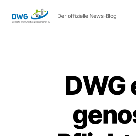
Der offizielle News-Blog
DWG
eG
News
DWG e
geno