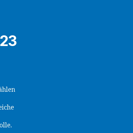
023
ählen
eiche
lle.