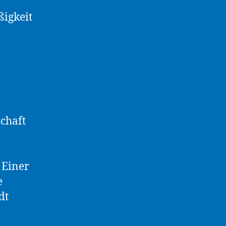
ßigkeit
schaft
 Einer
e
dt