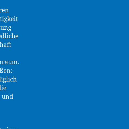
eren
tigkeit
rung
edliche
haft
hnraum.
ißen:
üglich
die
n und