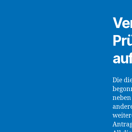
Ve
Pr
au
Die di
begonn
neben 
andere
weiter
Antrag