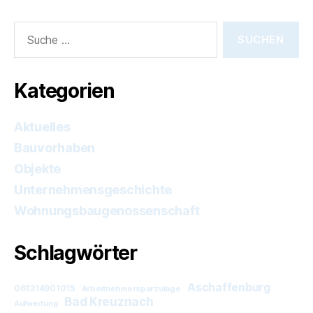
Suche
nach:
Kategorien
Aktuelles
Bauvorhaben
Objekte
Unternehmensgeschichte
Wohnungsbaugenossenschaft
Schlagwörter
Aschaffenburg
061314901015
Arbeitnehmersparzulage
Bad Kreuznach
Aufwertung