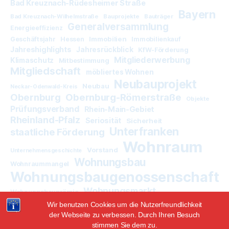
Bad Kreuznach-Rüdesheimer Straße
Bayern
Bad Kreuznach-Wilhelmstraße
Bauprojekte
Bauträger
Generalversammlung
Energieeffizienz
Immobilien
Geschäftsjahr
Hessen
Immobilienkauf
Jahreshighlights
Jahresrückblick
KfW-Förderung
Mitgliederwerbung
Klimaschutz
Mitbestimmung
Mitgliedschaft
möbliertes Wohnen
Neubauprojekt
Neubau
Neckar-Odenwald-Kreis
Obernburg
Obernburg-Römerstraße
Objekte
Prüfungsverband
Rhein-Main-Gebiet
Rheinland-Pfalz
Seriosität
Sicherheit
Unterfranken
staatliche Förderung
Wohnraum
Vorstand
Unternehmensgeschichte
Wohnungsbau
Wohnraummangel
Wohnungsbaugenossenschaft
Wohnungsmarkt
Wohnungsbauprämie
Wir benutzen Cookies um die Nutzerfreundlichkeit
der Webseite zu verbessen. Durch Ihren Besuch
stimmen Sie dem zu.