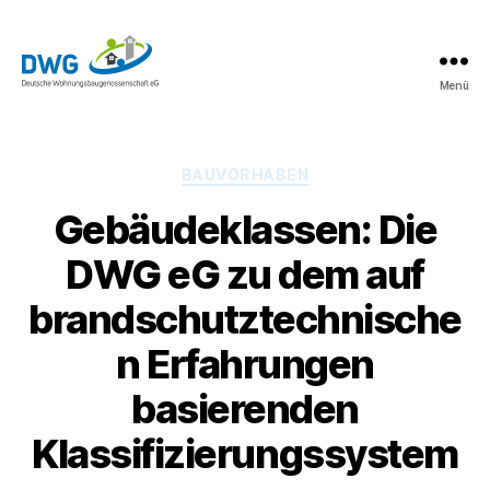
Menü
DWG
eG
News
Kategorien
BAUVORHABEN
Gebäudeklassen: Die
DWG eG zu dem auf
brandschutztechnische
n Erfahrungen
basierenden
Klassifizierungssystem