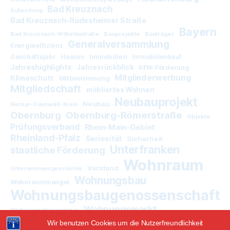
Bad Kreuznach
Aufwertung
Bad Kreuznach-Rüdesheimer Straße
Bayern
Bad Kreuznach-Wilhelmstraße
Bauprojekte
Bauträger
Generalversammlung
Energieeffizienz
Immobilien
Geschäftsjahr
Hessen
Immobilienkauf
Jahreshighlights
Jahresrückblick
KfW-Förderung
Mitgliederwerbung
Klimaschutz
Mitbestimmung
Mitgliedschaft
möbliertes Wohnen
Neubauprojekt
Neubau
Neckar-Odenwald-Kreis
Obernburg
Obernburg-Römerstraße
Objekte
Prüfungsverband
Rhein-Main-Gebiet
Rheinland-Pfalz
Seriosität
Sicherheit
Unterfranken
staatliche Förderung
Wohnraum
Vorstand
Unternehmensgeschichte
Wohnungsbau
Wohnraummangel
Wohnungsbaugenossenschaft
Wohnungsmarkt
Wohnungsbauprämie
Wir benutzen Cookies um die Nutzerfreundlichkeit