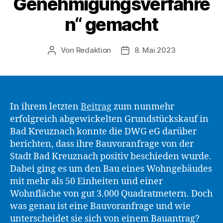
Genehmigungsverfahre
n“ gemacht
Von
Redaktion
8. Mai 2023
Beitragsautor
Beitragsdatum
In ihrem letzten
Beitrag
zum nunmehr
erfolgreich abgewickelten Grundstückskauf in
Bad Kreuznach konnte die DWG eG darüber
berichten, dass ihre Bauvoranfrage von der
Stadt Bad Kreuznach positiv beschieden wurde.
Dabei ging es um den Bau eines Wohngebäudes
mit mehr als 50 Einheiten und einer
Wohnfläche von gut 3.000 Quadratmetern. Doch
was genau ist eine Bauvoranfrage und wie
unterscheidet sie sich von einem Bauantrag?