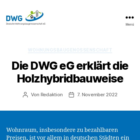
Menü
DWG
eG
News
Kategorien
WOHNUNGSBAUGENOSSENSCHAFT
Die DWG eG erklärt die
Holzhybridbauweise
Von
Redaktion
7. November 2022
Beitragsautor
Beitragsdatum
Wohnraum, insbesondere zu bezahlbaren
Preisen, ist vor allem in deutschen Städten ein