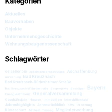
Kategorien
Aktuelles
Bauvorhaben
Objekte
Unternehmensgeschichte
Wohnungsbaugenossenschaft
Schlagwörter
Aschaffenburg
061314901015
Arbeitnehmersparzulage
Bad Kreuznach
Aufwertung
Bad Kreuznach-Rüdesheimer Straße
Bayern
Bad Kreuznach-Wilhelmstraße
Bauprojekte
Bauträger
Generalversammlung
Energieeffizienz
Immobilien
Geschäftsjahr
Hessen
Immobilienkauf
Jahreshighlights
Jahresrückblick
KfW-Förderung
Mitgliederwerbung
Klimaschutz
Mitbestimmung