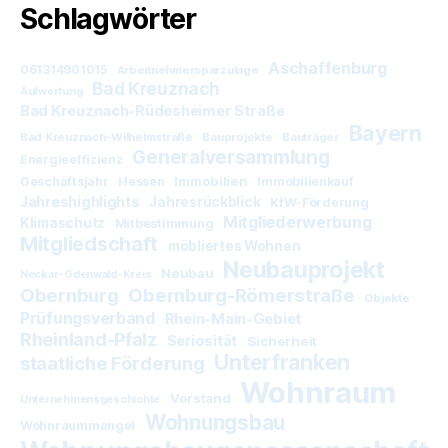
Schlagwörter
Aschaffenburg
061314901015
Arbeitnehmersparzulage
Bad Kreuznach
Aufwertung
Bad Kreuznach-Rüdesheimer Straße
Bayern
Bad Kreuznach-Wilhelmstraße
Bauprojekte
Bauträger
Generalversammlung
Energieeffizienz
Immobilien
Geschäftsjahr
Hessen
Immobilienkauf
Jahreshighlights
Jahresrückblick
KfW-Förderung
Mitgliederwerbung
Klimaschutz
Mitbestimmung
Mitgliedschaft
möbliertes Wohnen
Neubauprojekt
Neubau
Neckar-Odenwald-Kreis
Obernburg
Obernburg-Römerstraße
Objekte
Prüfungsverband
Rhein-Main-Gebiet
Rheinland-Pfalz
Seriosität
Sicherheit
Unterfranken
staatliche Förderung
Wohnraum
Vorstand
Unternehmensgeschichte
Wohnungsbau
Wohnraummangel