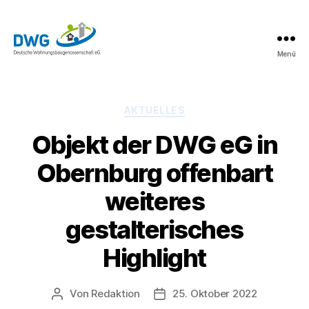
Menü
DWG
eG
News
Kategorien
AKTUELLES
Objekt der DWG eG in
Obernburg offenbart
weiteres
gestalterisches
Highlight
Von
Redaktion
25. Oktober 2022
Beitragsautor
Beitragsdatum