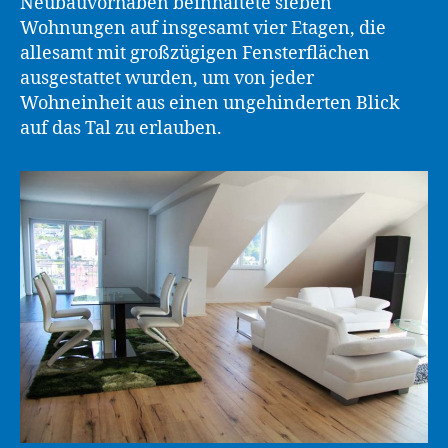
Neubauvorhaben beinhaltete sieben
Wohnungen auf insgesamt vier Etagen, die
allesamt mit großzügigen Fensterflächen
ausgestattet wurden, um von jeder
Wohneinheit aus einen ungehinderten Blick
auf das Tal zu erlauben.