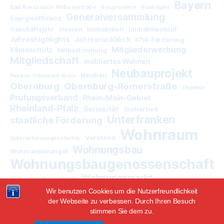
Bayern
Bad Kreuznach-Wilhelmstraße
Bauprojekte
Bauträger
Generalversammlung
Energieeffizienz
Immobilien
Geschäftsjahr
Hessen
Immobilienkauf
Jahreshighlights
Jahresrückblick
KfW-Förderung
Mitgliederwerbung
Klimaschutz
Mitbestimmung
Mitgliedschaft
möbliertes Wohnen
Neubauprojekt
Neubau
Neckar-Odenwald-Kreis
Obernburg
Obernburg-Römerstraße
Objekte
Prüfungsverband
Rhein-Main-Gebiet
Rheinland-Pfalz
Seriosität
Sicherheit
Unterfranken
staatliche Förderung
Wohnraum
Vorstand
Unternehmensgeschichte
Wohnungsbau
Wohnraummangel
Wohnungsbaugenossenschaft
Wohnungsmarkt
Wohnungsbauprämie
Wir benutzen Cookies um die Nutzerfreundlichkeit
der Webseite zu verbessen. Durch Ihren Besuch
stimmen Sie dem zu.
© 2026
DWG eG News
Hoch
↑