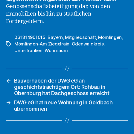
Genossenschaftsbeteiligung dar, von den
Immobilien bis hin zu staatlichen
Fördergeldern.
061314901015
,
Bayern
,
Mitgliedschaft
,
Mömlingen
,
Mömlingen-Am Ziegelrain
,
Odenwaldkreis
,
Schlagwörter
Unterfranken
,
Wohnraum
←
Bauvorhaben der DWG eG an
geschichtsträchtigem Ort: Rohbau in
Obernburg hat Dachgeschoss erreicht
→
DWG eG hat neue Wohnung in Goldbach
übernommen