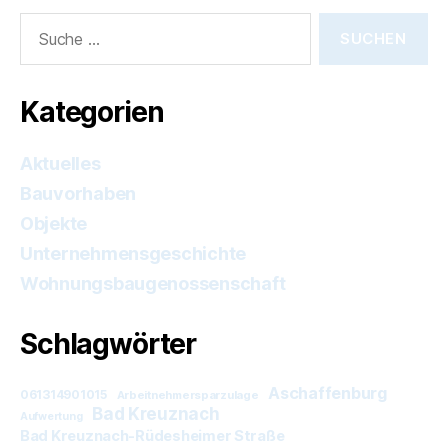
Suche
nach:
Kategorien
Aktuelles
Bauvorhaben
Objekte
Unternehmensgeschichte
Wohnungsbaugenossenschaft
Schlagwörter
Aschaffenburg
061314901015
Arbeitnehmersparzulage
Bad Kreuznach
Aufwertung
Bad Kreuznach-Rüdesheimer Straße