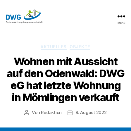
Menü
DWG
eG
News
Kategorien
AKTUELLES
OBJEKTE
Wohnen mit Aussicht
auf den Odenwald: DWG
eG hat letzte Wohnung
in Mömlingen verkauft
Von
Redaktion
8. August 2022
Beitragsautor
Beitragsdatum