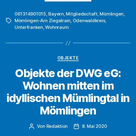
Aussicht
061314901015
,
Bayern
,
Mitgliedschaft
auf
,
Mömlingen
,
Mömlingen-Am Ziegelrain
,
Odenwaldkreis
,
Schlagwörter
den
Unterfranken
,
Wohnraum
Odenwald:
DWG
eG
hat
Kategorien
OBJEKTE
letzte
Objekte der DWG eG:
Wohnung
in
Wohnen mitten im
Mömlingen
idyllischen Mümlingtal in
verkauft“
Mömlingen
Von
Redaktion
8. Mai 2020
Beitragsautor
Beitragsdatum