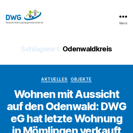
Menü
DWG
eG
News
Schlagwort:
Odenwaldkreis
Kategorien
AKTUELLES
OBJEKTE
Wohnen mit Aussicht
auf den Odenwald: DWG
eG hat letzte Wohnung
in Mömlingen verkauft