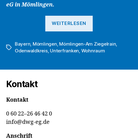
eG in Mömlingen.
„Objekte
WEITERLESEN
der
DWG
Bayern
,
Mömlingen
,
Mömlingen-Am Ziegelrain
eG:
,
Schlagwörter
Odenwaldkreis
,
Unterfranken
,
Wohnraum
Wohnen
mitten
im
idyllischen
Kontakt
Mümlingtal
in
Kontakt
Mömlingen“
0 60 22–26 46 42 0
info@dwg-eg.de
Anschrift