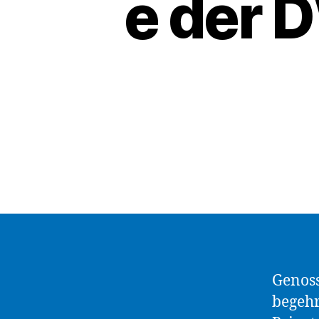
e der 
Genos
begeh