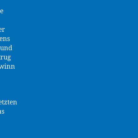
ge
er
hens
rund
trug
ewinn
etzten
as