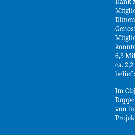
Dank z
Mitgli
Dimens
Genoss
Mitgli
konnte
6,3 Mi
ca. 2,
belief
Im Obj
Doppel
von in
Projek