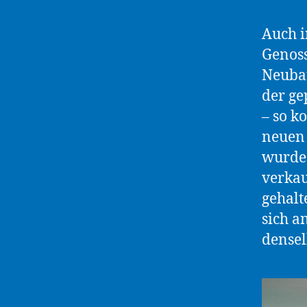
Auch i
Genoss
Neuba
der ge
– so k
neuen
wurde 
verkau
gehalt
sich a
densel