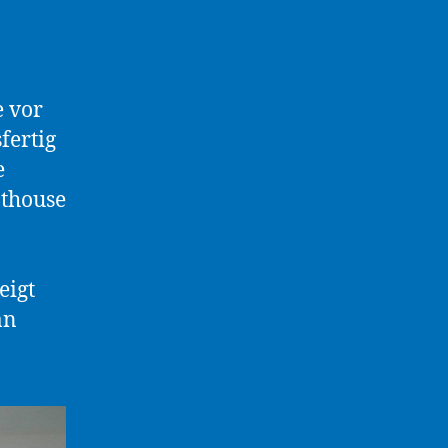
 vor
fertig
e
thouse
eigt
an