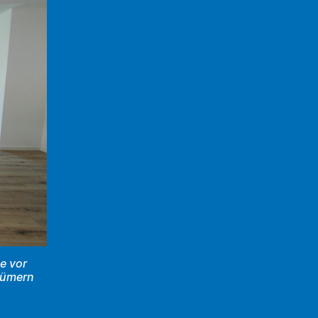
e vor
tümern