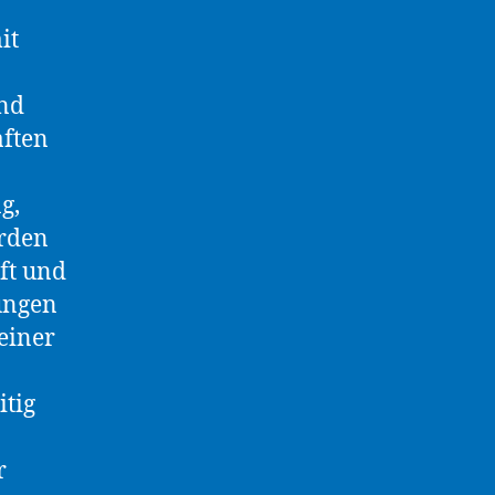
it
nd
ften
g,
erden
ft und
ungen
einer
itig
r