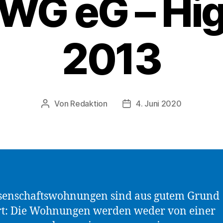
DWG eG – Hig
2013
Von
Redaktion
4. Juni 2020
Beitragsautor
Beitragsdatum
senschaftswohnungen sind aus gutem Grund
rt: Die Wohnungen werden weder von einer