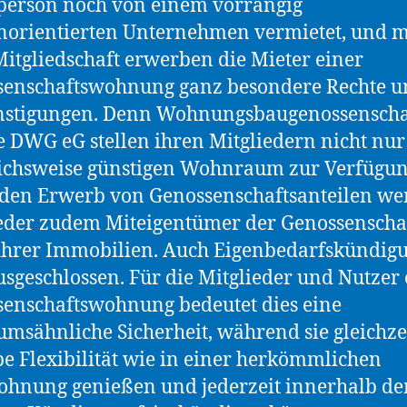
person noch von einem vorrangig
orientierten Unternehmen vermietet, und m
Mitgliedschaft erwerben die Mieter einer
senschaftswohnung ganz besondere Rechte u
nstigungen. Denn Wohnungsbaugenossenscha
e DWG eG stellen ihren Mitgliedern nicht nur
ichsweise günstigen Wohnraum zur Verfügun
den Erwerb von Genossenschaftsanteilen w
eder zudem Miteigentümer der Genossenscha
ihrer Immobilien. Auch Eigenbedarfskündig
usgeschlossen. Für die Mitglieder und Nutzer 
enschaftswohnung bedeutet dies eine
umsähnliche Sicherheit, während sie gleichze
be Flexibilität wie in einer herkömmlichen
hnung genießen und jederzeit innerhalb de