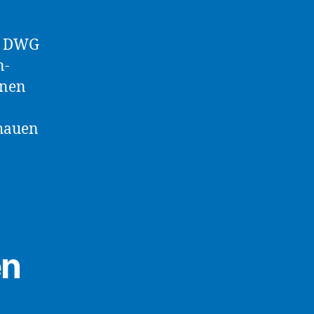
ie DWG
n-
enen
hauen
en