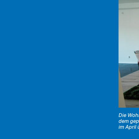
Die Woh
dem gep
im April