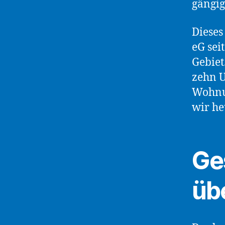
gängig
Dieses
eG sei
Gebiet
zehn 
Wohnu
wir he
Ge
übe