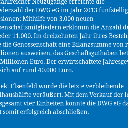
ahlreicher Neuzugänge erreichte die
ederzahl der DWG eG im Jahr 2013 fünfstelli
ionen: Mithilfe von 3.000 neuen
enschaftsmitgliedern erklomm die Anzahl d
eder 11.000. Im dreizehnten Jahr ihres Beste
 die Genossenschaft eine Bilanzsumme von 
llionen ausweisen, das Geschäftsguthaben be
2 Millionen Euro. Der erwirtschaftete Jahresg
 sich auf rund 40.000 Euro.
ekt Elsenfeld wurde die letzte verbleibende
haushälfte veräußert. Mit dem Verkauf der l
sgesamt vier Einheiten konnte die DWG eG d
t somit erfolgreich abschließen.