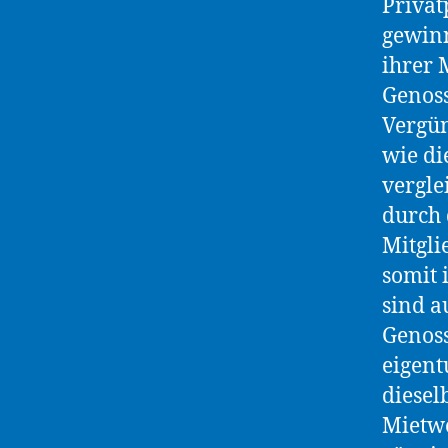
Privat
gewinn
ihrer 
Genos
Vergü
wie di
vergle
durch 
Mitgli
somit 
sind a
Genoss
eigent
diesel
Mietwo