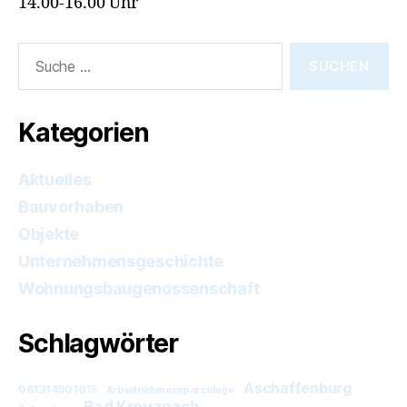
14.00-16.00 Uhr
Suche
nach:
Kategorien
Aktuelles
Bauvorhaben
Objekte
Unternehmensgeschichte
Wohnungsbaugenossenschaft
Schlagwörter
Aschaffenburg
061314901015
Arbeitnehmersparzulage
Bad Kreuznach