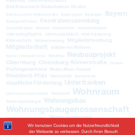
Aufwertung
Bad Kreuznach-Rüdesheimer Straße
Bayern
Bad Kreuznach-Wilhelmstraße
Bauprojekte
Bauträger
Generalversammlung
Energieeffizienz
Immobilien
Geschäftsjahr
Hessen
Immobilienkauf
Jahreshighlights
Jahresrückblick
KfW-Förderung
Mitgliederwerbung
Klimaschutz
Mitbestimmung
Mitgliedschaft
möbliertes Wohnen
Neubauprojekt
Neubau
Neckar-Odenwald-Kreis
Obernburg
Obernburg-Römerstraße
Objekte
Prüfungsverband
Rhein-Main-Gebiet
Rheinland-Pfalz
Seriosität
Sicherheit
Unterfranken
staatliche Förderung
Wohnraum
Vorstand
Unternehmensgeschichte
Wohnungsbau
Wohnraummangel
Wohnungsbaugenossenschaft
Wohnungsmarkt
Wohnungsbauprämie
Wir benutzen Cookies um die Nutzerfreundlichkeit
der Webseite zu verbessen. Durch Ihren Besuch