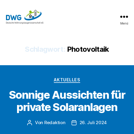
Menü
DWG
eG
News
Schlagwort:
Photovoltaik
Kategorien
AKTUELLES
Sonnige Aussichten für
private Solaranlagen
Von
Redaktion
26. Juli 2024
Beitragsautor
Beitragsdatum