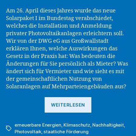
Am 26. April dieses Jahres wurde das neue
Solarpaket I im Bundestag verabschiedet,
welches die Installation und Anmeldung
privater Photovoltaikanlagen erleichtern soll.
Wir von der DWG eG aus Großwallstadt
erklären Ihnen, welche Auswirkungen das
Gesetz in der Praxis hat: Was bedeuten die
Änderungen für Sie persönlich als Mieter? Was
ändert sich für Vermieter und wie sieht es mit
der gemeinschaftlichen Nutzung von
Solaranlagen auf Mehrparteiengebäuden aus?
„Sonnige
WEITERLESEN
Aussichten
für
erneuerbare Energien
,
Klimaschutz
,
private
Nachhaltigkeit
,
Schlagwörter
Photovoltaik
,
staatliche Förderung
Solaranlagen“