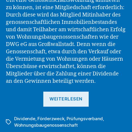
Um eine Genossenschaftswohnung anmieten
zu können, ist eine Mitgliedschaft erforderlich:
Durch diese wird das Mitglied Mitinhaber des
genossenschaftlichen Immobilienbestandes
und damit Teilhaber am wirtschaftlichen Erfolg
von Wohnungsbaugenossenschaften wie der
DWG eG aus Großwallstadt. Denn wenn die
Genossenschaft, etwa durch den Verkauf oder
die Vermietung von Wohnungen oder Häusern
Überschüsse erwirtschaftet, können die
Mitglieder über die Zahlung einer Dividende
an den Gewinnen beteiligt werden.
„Vorzüge
WEITERLESEN
der
Mitgliedschaft
Dividende
,
Förderzweck
,
Prüfungsverband
in
,
Schlagwörter
Wohnungsbaugenossenschaft
der