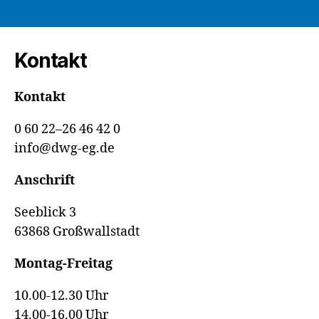
DWG
eG:
Die
Kontakt
Dividende“
Kontakt
0 60 22–26 46 42 0
info@dwg-eg.de
Anschrift
Seeblick 3
63868 Großwallstadt
Montag-Freitag
10.00-12.30 Uhr
14.00-16.00 Uhr