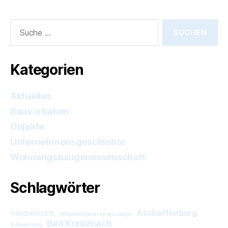
Suche
nach:
Kategorien
Aktuelles
Bauvorhaben
Objekte
Unternehmensgeschichte
Wohnungsbaugenossenschaft
Schlagwörter
Aschaffenburg
061314901015
Arbeitnehmersparzulage
Bad Kreuznach
Aufwertung