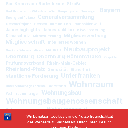
Bad Kreuznach-Rüdesheimer Straße
Bayern
Bad Kreuznach-Wilhelmstraße
Bauprojekte
Bauträger
Generalversammlung
Energieeffizienz
Immobilien
Geschäftsjahr
Hessen
Immobilienkauf
Jahreshighlights
Jahresrückblick
KfW-Förderung
Mitgliederwerbung
Klimaschutz
Mitbestimmung
Mitgliedschaft
möbliertes Wohnen
Neubauprojekt
Neubau
Neckar-Odenwald-Kreis
Obernburg
Obernburg-Römerstraße
Objekte
Prüfungsverband
Rhein-Main-Gebiet
Rheinland-Pfalz
Seriosität
Sicherheit
Unterfranken
staatliche Förderung
Wohnraum
Vorstand
Unternehmensgeschichte
Wohnungsbau
Wohnraummangel
Wohnungsbaugenossenschaft
Wohnungsmarkt
Wohnungsbauprämie
Wir benutzen Cookies um die Nutzerfreundlichkeit
der Webseite zu verbessen. Durch Ihren Besuch
stimmen Sie dem zu.