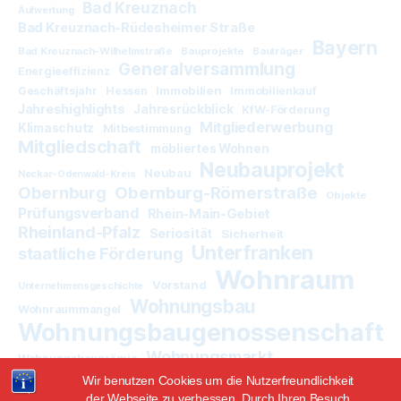
Bad Kreuznach
Aufwertung
Bad Kreuznach-Rüdesheimer Straße
Bayern
Bad Kreuznach-Wilhelmstraße
Bauprojekte
Bauträger
Generalversammlung
Energieeffizienz
Immobilien
Geschäftsjahr
Hessen
Immobilienkauf
Jahreshighlights
Jahresrückblick
KfW-Förderung
Mitgliederwerbung
Klimaschutz
Mitbestimmung
Mitgliedschaft
möbliertes Wohnen
Neubauprojekt
Neubau
Neckar-Odenwald-Kreis
Obernburg
Obernburg-Römerstraße
Objekte
Prüfungsverband
Rhein-Main-Gebiet
Rheinland-Pfalz
Seriosität
Sicherheit
Unterfranken
staatliche Förderung
Wohnraum
Vorstand
Unternehmensgeschichte
Wohnungsbau
Wohnraummangel
Wohnungsbaugenossenschaft
Wohnungsmarkt
Wohnungsbauprämie
Wir benutzen Cookies um die Nutzerfreundlichkeit
der Webseite zu verbessen. Durch Ihren Besuch