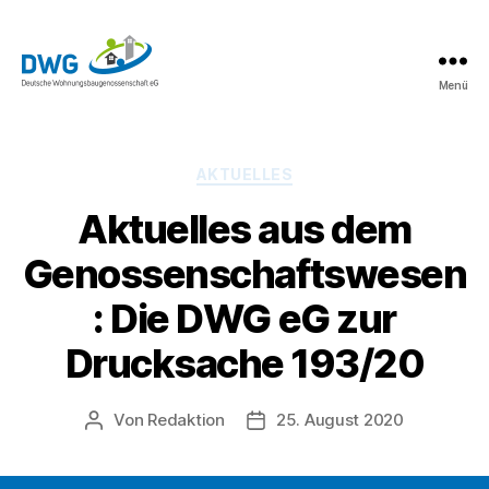
Menü
DWG
eG
News
Kategorien
AKTUELLES
Aktuelles aus dem
Genossenschaftswesen
: Die DWG eG zur
Drucksache 193/20
Von
Redaktion
25. August 2020
Beitragsautor
Beitragsdatum