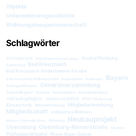
Objekte
Unternehmensgeschichte
Wohnungsbaugenossenschaft
Schlagwörter
Aschaffenburg
061314901015
Arbeitnehmersparzulage
Bad Kreuznach
Aufwertung
Bad Kreuznach-Rüdesheimer Straße
Bayern
Bad Kreuznach-Wilhelmstraße
Bauprojekte
Bauträger
Generalversammlung
Energieeffizienz
Immobilien
Geschäftsjahr
Hessen
Immobilienkauf
Jahreshighlights
Jahresrückblick
KfW-Förderung
Mitgliederwerbung
Klimaschutz
Mitbestimmung
Mitgliedschaft
möbliertes Wohnen
Neubauprojekt
Neubau
Neckar-Odenwald-Kreis
Obernburg
Obernburg-Römerstraße
Objekte
Prüfungsverband
Rhein-Main-Gebiet