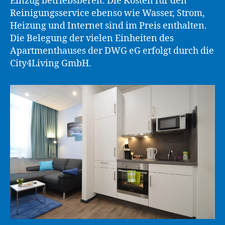
Einzug betriebsbereit. Die Kosten für den
Reinigungsservice ebenso wie Wasser, Strom,
Heizung und Internet sind im Preis enthalten.
Die Belegung der vielen Einheiten des
Apartmenthauses der DWG eG erfolgt durch die
City4Living GmbH.