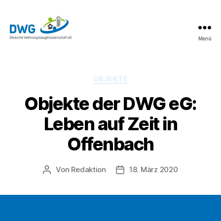
Menü
DWG
eG
News
Kategorien
OBJEKTE
Objekte der DWG eG:
Leben auf Zeit in
Offenbach
Von
Redaktion
18. März 2020
Beitragsautor
Beitragsdatum