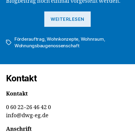
Blogbeitrag noch einmal vorgestellt werden.
„Moderne
WEITERLESEN
Wohnkonzepte
bei
Förderauftrag
,
Wohnkonzepte
,
Wohnraum
der
,
Schlagwörter
Wohnungsbaugenossenschaft
DWG
eG“
Kontakt
Kontakt
0 60 22–26 46 42 0
info@dwg-eg.de
Anschrift