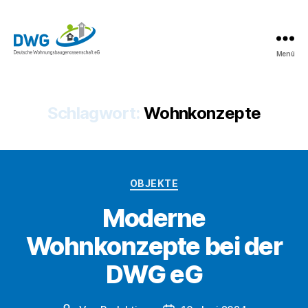
Menü
DWG
eG
News
Schlagwort:
Wohnkonzepte
Kategorien
OBJEKTE
Moderne
Wohnkonzepte bei der
DWG eG