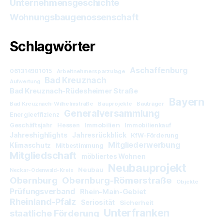
Unternehmensgeschichte
Wohnungsbaugenossenschaft
Schlagwörter
Aschaffenburg
061314901015
Arbeitnehmersparzulage
Bad Kreuznach
Aufwertung
Bad Kreuznach-Rüdesheimer Straße
Bayern
Bad Kreuznach-Wilhelmstraße
Bauprojekte
Bauträger
Generalversammlung
Energieeffizienz
Immobilien
Geschäftsjahr
Hessen
Immobilienkauf
Jahreshighlights
Jahresrückblick
KfW-Förderung
Mitgliederwerbung
Klimaschutz
Mitbestimmung
Mitgliedschaft
möbliertes Wohnen
Neubauprojekt
Neubau
Neckar-Odenwald-Kreis
Obernburg
Obernburg-Römerstraße
Objekte
Prüfungsverband
Rhein-Main-Gebiet
Rheinland-Pfalz
Seriosität
Sicherheit
Unterfranken
staatliche Förderung