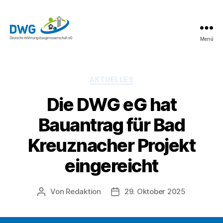
Menü
DWG
eG
News
Kategorien
AKTUELLES
Die DWG eG hat
Bauantrag für Bad
Kreuznacher Projekt
eingereicht
Von
Redaktion
29. Oktober 2025
Beitragsautor
Beitragsdatum