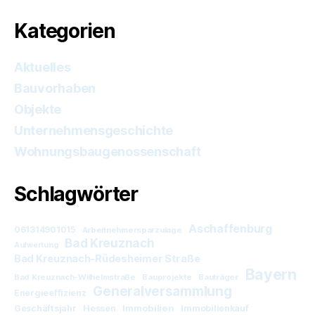
Kategorien
Aktuelles
Bauvorhaben
Objekte
Unternehmensgeschichte
Wohnungsbaugenossenschaft
Schlagwörter
Aschaffenburg
061314901015
Arbeitnehmersparzulage
Bad Kreuznach
Aufwertung
Bad Kreuznach-Rüdesheimer Straße
Bayern
Bad Kreuznach-Wilhelmstraße
Bauprojekte
Bauträger
Generalversammlung
Energieeffizienz
Immobilien
Geschäftsjahr
Hessen
Immobilienkauf