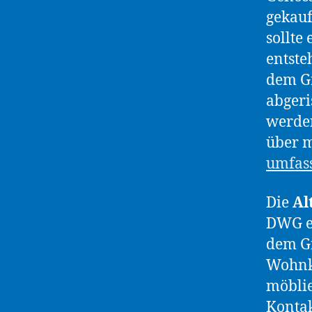
gekauf
sollte
entste
dem Gr
abgeri
werden
über m
umfass
Die
Al
DWG eG
dem Gr
Wohnk
möblie
Konta