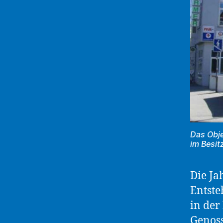
Das Obje
im Besit
Die Ja
Entste
in der
Genoss