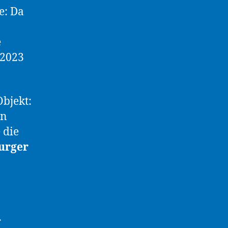
e: Da
e
 2023
bjekt:
in
 die
urger
r