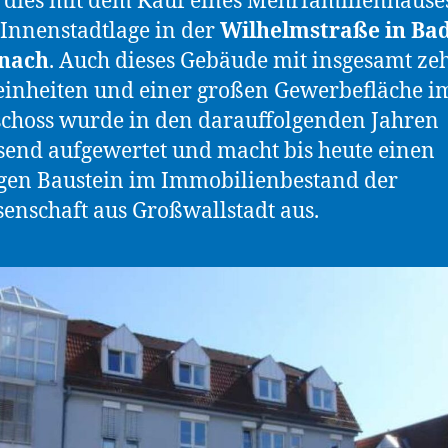
dies mit dem Kauf eines Mehrfamilienhauses
 Innenstadtlage in der
Wilhelmstraße in Ba
nach
. Auch dieses Gebäude mit insgesamt ze
inheiten und einer großen Gewerbefläche i
choss wurde in den darauffolgenden Jahren
end aufgewertet und macht bis heute einen
gen Baustein im Immobilienbestand der
enschaft aus Großwallstadt aus.