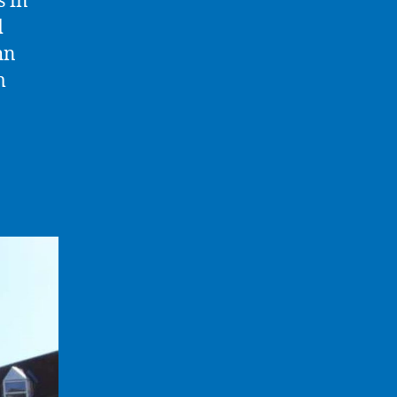
 in
d
hn
m