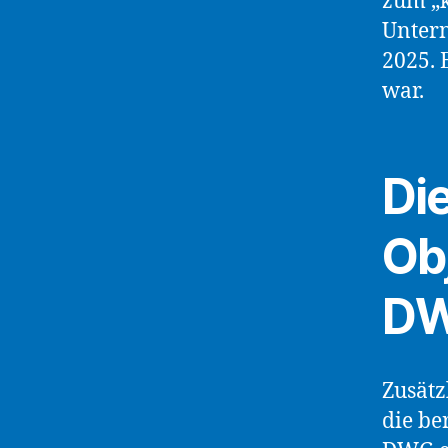
zum „k
Untern
2025. 
war.
Di
Ob
DW
Zusätz
die be