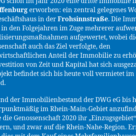
 schon im Jahr 2020 eine dritte Immobilie i
ffenburg
erworben: ein zentral gelegenes W
schäftshaus in der
Frohsinnstraße
. Die Imm
in den Folgejahren im Zuge mehrerer aufwe
lisierungsmaßnahmen aufgewertet, wobei di
enschaft auch das Ziel verfolgte, den
rtschaftlichen Anteil der Immobilie zu erh
vestition von Zeit und Kapital hat sich ausgeza
jekt befindet sich bis heute voll vermietet im
d.
nd der Immobilienbestand der DWG eG bis h
punktmäßig im Rhein-Main-Gebiet anzufinde
 die Genossenschaft 2020 ihr „Einzugsgebiet“
ern, und zwar auf die Rhein-Nahe-Region. Er