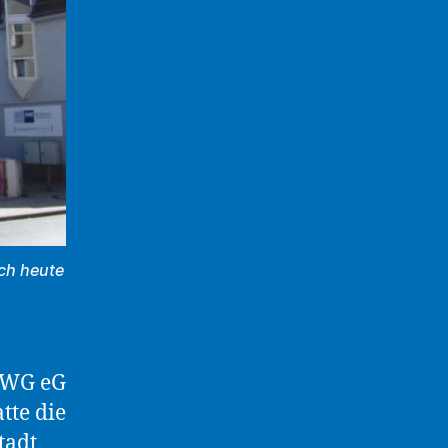
och heute
 DWG eG
atte die
tadt