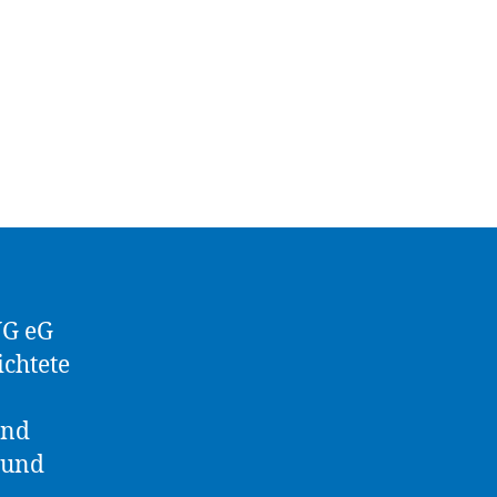
WG eG
ichtete
end
 und