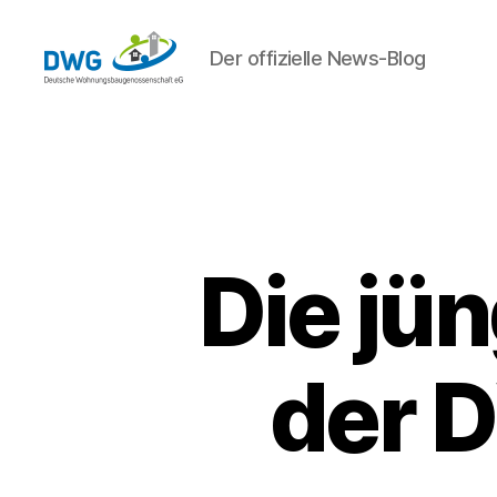
Der offizielle News-Blog
DWG
eG
News
Die jü
der D