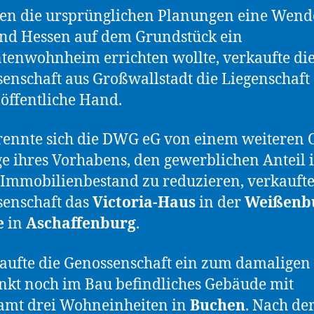
en die ursprünglichen Planungen eine Wend
nd Hessen auf dem Grundstück ein
tenwohnheim errichten wollte, verkaufte di
enschaft aus Großwallstadt die Liegenschaft
 öffentliche Hand.
rennte sich die DWG eG von einem weiteren O
e ihres Vorhabens, den gewerblichen Anteil 
Immobilienbestand zu reduzieren, verkaufte
enschaft das
Victoria-Haus
in der
Weißenb
e
in
Aschaffenburg
.
aufte die Genossenschaft ein zum damaligen
nkt noch im Bau befindliches Gebäude mit
amt drei Wohneinheiten in
Buchen
. Nach de