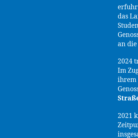
erfuhr
das La
Studen
Genoss
an die
2024 t
Im Zug
ihrem 
Genoss
Straß
2021 k
Zeitpu
insges