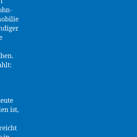
n
ohn-
obilie
ndiger
e
öhen.
hlt:
eute
n ist,
reicht