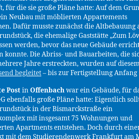
t, für die sie große Pläne hatte: Auf dem Gru
 ein Neubau mit möblierten Appartements
hen. Dafür musste zunächst die Altbebauung 
undstück, die ehemalige Gaststätte „Zum Lö
ssen werden, bevor das neue Gebäude erricht
 konnte. Die Abriss- und Bauarbeiten, die si
ehrere Jahre erstreckten, wurden auf diese
end begleitet
– bis zur Fertigstellung Anfang
te Post
in
Offenbach
war ein Gebäude, für da
 ebenfalls große Pläne hatte: Eigentlich soll
undstück in der Bismarckstraße ein
omplex mit insgesamt 75 Wohnungen und
rten Apartments entstehen. Doch durch eine
kt mit dem Studierendenwerk Frankfurt am 