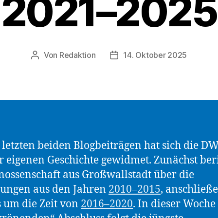
2021–2025
Von
Redaktion
14. Oktober 2025
Beitragsautor
Beitragsdatum
 letzten beiden Blogbeiträgen hat sich die D
er eigenen Geschichte gewidmet. Zunächst ber
nossenschaft aus Großwallstadt über die
rungen aus den Jahren
2010–2015
, anschließ
s um die Zeit von
2016–2020
. In dieser Woche