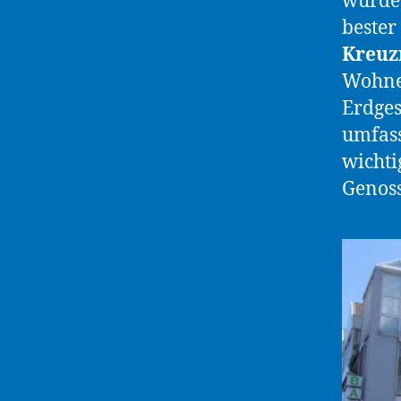
wurde 
bester
Kreuz
Wohne
Erdges
umfass
wichti
Genoss