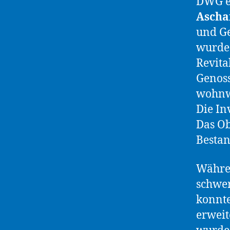
DWG eG
Ascha
und Ge
wurde 
Revita
Genoss
wohnwi
Die In
Das Ob
Bestan
Währe
schwer
konnte
erweit