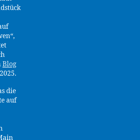
ndstück
auf
wen“,
et
ch
m
Blog
 2025.
s die
te auf
n
Main