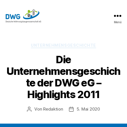
Menü
DWG
eG
News
Kategorien
UNTERNEHMENSGESCHICHTE
Die
Unternehmensgeschich
te der DWG eG –
Highlights 2011
Von
Redaktion
5. Mai 2020
Beitragsautor
Beitragsdatum