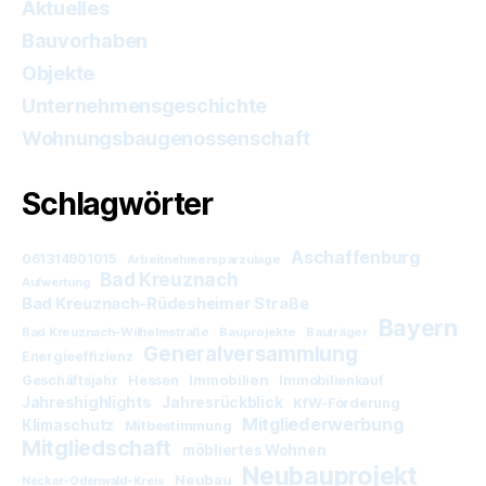
Aktuelles
Bauvorhaben
Objekte
Unternehmensgeschichte
Wohnungsbaugenossenschaft
Schlagwörter
Aschaffenburg
061314901015
Arbeitnehmersparzulage
Bad Kreuznach
Aufwertung
Bad Kreuznach-Rüdesheimer Straße
Bayern
Bad Kreuznach-Wilhelmstraße
Bauprojekte
Bauträger
Generalversammlung
Energieeffizienz
Immobilien
Geschäftsjahr
Hessen
Immobilienkauf
Jahreshighlights
Jahresrückblick
KfW-Förderung
Mitgliederwerbung
Klimaschutz
Mitbestimmung
Mitgliedschaft
möbliertes Wohnen
Neubauprojekt
Neubau
Neckar-Odenwald-Kreis