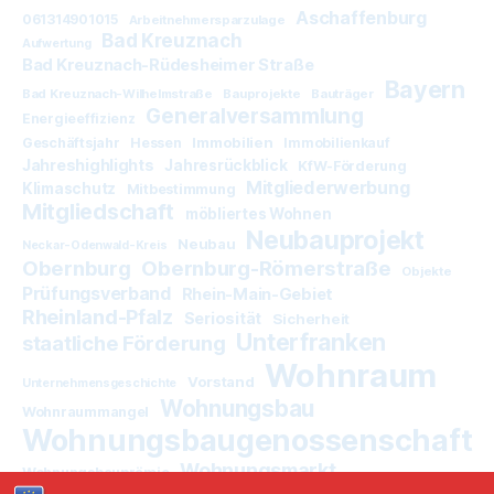
Aschaffenburg
061314901015
Arbeitnehmersparzulage
Bad Kreuznach
Aufwertung
Bad Kreuznach-Rüdesheimer Straße
Bayern
Bad Kreuznach-Wilhelmstraße
Bauprojekte
Bauträger
Generalversammlung
Energieeffizienz
Immobilien
Geschäftsjahr
Hessen
Immobilienkauf
Jahreshighlights
Jahresrückblick
KfW-Förderung
Mitgliederwerbung
Klimaschutz
Mitbestimmung
Mitgliedschaft
möbliertes Wohnen
Neubauprojekt
Neubau
Neckar-Odenwald-Kreis
Obernburg
Obernburg-Römerstraße
Objekte
Prüfungsverband
Rhein-Main-Gebiet
Rheinland-Pfalz
Seriosität
Sicherheit
Unterfranken
staatliche Förderung
Wohnraum
Vorstand
Unternehmensgeschichte
Wohnungsbau
Wohnraummangel
Wohnungsbaugenossenschaft
Wohnungsmarkt
Wohnungsbauprämie