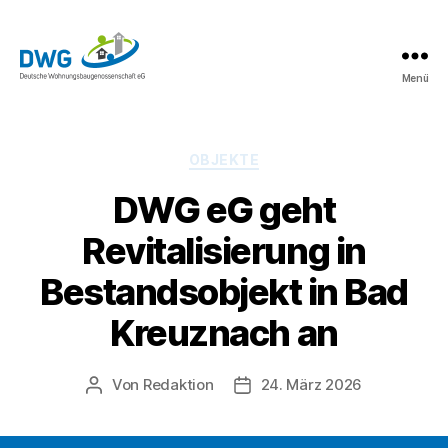
Menü
DWG
eG
News
Kategorien
OBJEKTE
DWG eG geht
Revitalisierung in
Bestandsobjekt in Bad
Kreuznach an
Von
Redaktion
24. März 2026
Beitragsautor
Beitragsdatum