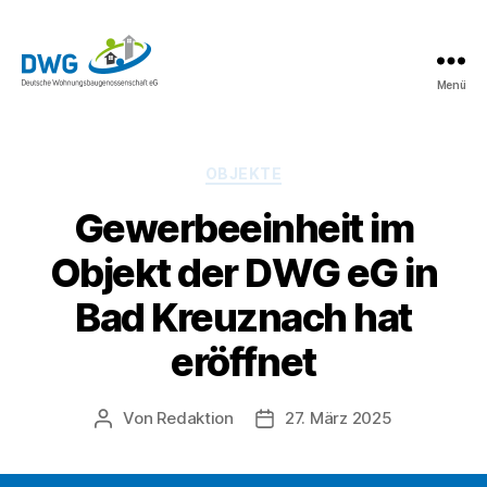
Menü
DWG
eG
News
Kategorien
OBJEKTE
Gewerbeeinheit im
Objekt der DWG eG in
Bad Kreuznach hat
eröffnet
Von
Redaktion
27. März 2025
Beitragsautor
Beitragsdatum