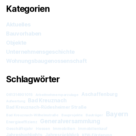
Kategorien
Aktuelles
Bauvorhaben
Objekte
Unternehmensgeschichte
Wohnungsbaugenossenschaft
Schlagwörter
Aschaffenburg
061314901015
Arbeitnehmersparzulage
Bad Kreuznach
Aufwertung
Bad Kreuznach-Rüdesheimer Straße
Bayern
Bad Kreuznach-Wilhelmstraße
Bauprojekte
Bauträger
Generalversammlung
Energieeffizienz
Immobilien
Geschäftsjahr
Hessen
Immobilienkauf
Jahreshighlights
Jahresrückblick
KfW-Förderung